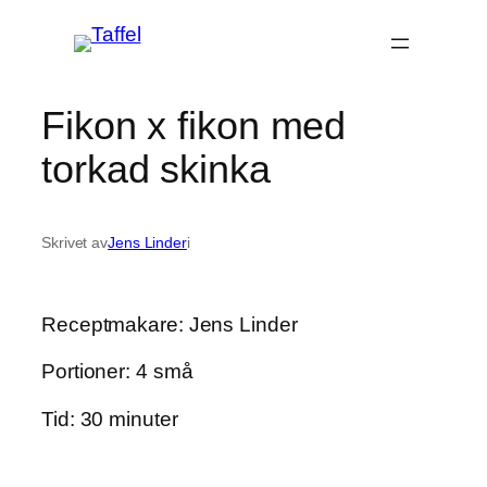
Hoppa
till
innehåll
Fikon x fikon med
torkad skinka
Skrivet av
Jens Linder
i
Receptmakare: Jens Linder
Portioner: 4 små
Tid: 30 minuter