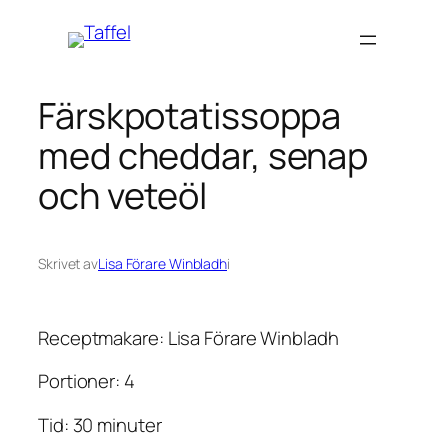
Hoppa
till
innehåll
Färskpotatissoppa
med cheddar, senap
och veteöl
Skrivet av
Lisa Förare Winbladh
i
Receptmakare: Lisa Förare Winbladh
Portioner: 4
Tid: 30 minuter