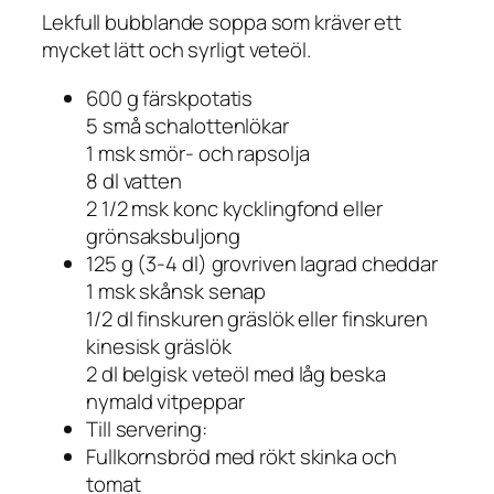
Lekfull bubblande soppa som kräver ett
mycket lätt och syrligt veteöl.
600 g färskpotatis
5 små schalottenlökar
1 msk smör- och rapsolja
8 dl vatten
2 1/2 msk konc kycklingfond eller
grönsaksbuljong
125 g (3-4 dl) grovriven lagrad cheddar
1 msk skånsk senap
1/2 dl finskuren gräslök eller finskuren
kinesisk gräslök
2 dl belgisk veteöl med låg beska
nymald vitpeppar
Till servering:
Fullkornsbröd med rökt skinka och
tomat