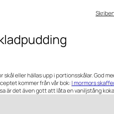
Skribe
kladpudding
skål eller hällas upp i portionsskålar. God med
Receptet kommer från vår bok:
I mormors skaffe
sa är det även gott att låta en vaniljstång kok