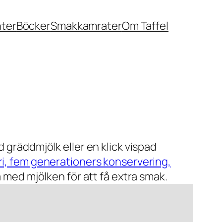
nter
Böcker
Smakkamrater
Om Taffel
 gräddmjölk eller en klick vispad
ri, fem generationers konservering,
a med mjölken för att få extra smak.