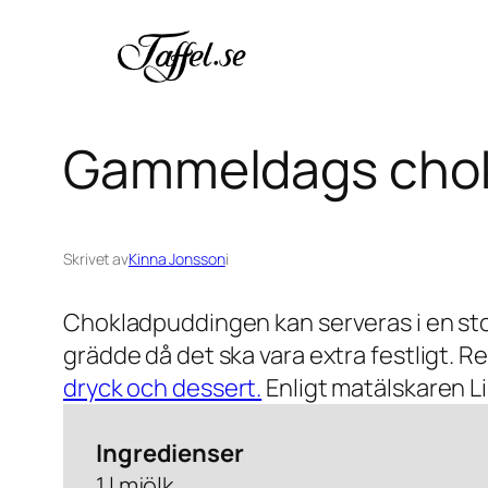
Hoppa
till
innehåll
Gammeldags cho
Skrivet av
Kinna Jonsson
i
Chokladpuddingen kan serveras i en stor 
grädde då det ska vara extra festligt. 
dryck och dessert.
Enligt matälskaren Li
Ingredienser
1 l mjölk