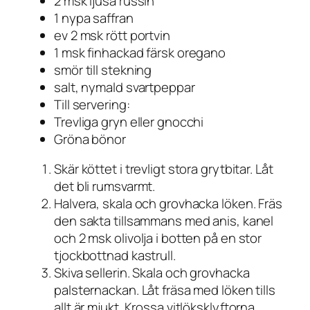
2 msk ljusa russin
1 nypa saffran
ev 2 msk rött portvin
1 msk finhackad färsk oregano
smör till stekning
salt, nymald svartpeppar
Till servering:
Trevliga gryn eller gnocchi
Gröna bönor
Skär köttet i trevligt stora grytbitar. Låt
det bli rumsvarmt.
Halvera, skala och grovhacka löken. Fräs
den sakta tillsammans med anis, kanel
och 2 msk olivolja i botten på en stor
tjockbottnad kastrull.
Skiva sellerin. Skala och grovhacka
palsternackan. Låt fräsa med löken tills
allt är mjukt. Krossa vitlöksklyftorna