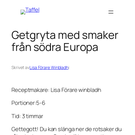
Hoppa
till
innehåll
Getgryta med smaker
från södra Europa
Skrivet av
Lisa Förare Winbladh
i
Receptmakare: Lisa Förare winbladh
Portioner:5-6
Tid: 3 timmar
Gettegott! Du kan slänga ner de rotsaker du