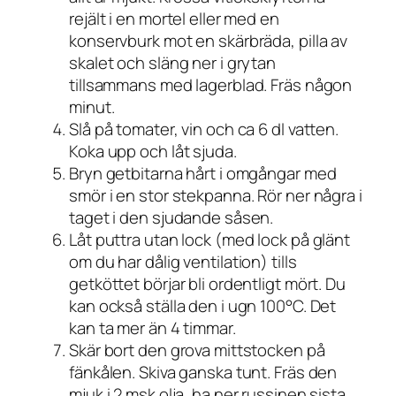
rejält i en mortel eller med en
konservburk mot en skärbräda, pilla av
skalet och släng ner i grytan
tillsammans med lagerblad. Fräs någon
minut.
Slå på tomater, vin och ca 6 dl vatten.
Koka upp och låt sjuda.
Bryn getbitarna hårt i omgångar med
smör i en stor stekpanna. Rör ner några i
taget i den sjudande såsen.
Låt puttra utan lock (med lock på glänt
om du har dålig ventilation) tills
getköttet börjar bli ordentligt mört. Du
kan också ställa den i ugn 100°C. Det
kan ta mer än 4 timmar.
Skär bort den grova mittstocken på
fänkålen. Skiva ganska tunt. Fräs den
mjuk i 2 msk olja, ha ner russinen sista