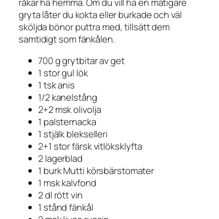
råkar ha hemma. Om du vill ha en matigare
gryta låter du kokta eller burkade och väl
sköljda bönor puttra med, tillsätt dem
samtidigt som fänkålen.
700 g grytbitar av get
1 stor gul lök
1 tsk anis
1/2 kanelstång
2+2 msk olivolja
1 palsternacka
1 stjälk blekselleri
2+1 stor färsk vitlöksklyfta
2 lagerblad
1 burk Mutti körsbärstomater
1 msk kalvfond
2 dl rött vin
1 stånd fänkål