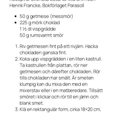
Henrik Francke, Bokförlaget Parasoll
50 g getmese (messmör)
225 g mörk choklad
1 ½ dl vispgrädde
50 g rumsvarmt smör
Riv getmesen fint på ett rivjärn. Hacka
chokladen ganska fint.
Koka upp vispgrädden i en liten kastrull.
Ta kastrullen från plattan, rör ner
getmesen och därefter chokladen. Rör
tills chokladen har smält. Är smeten
klumpig kan du mixa den med en
mixerstav eller i en matberedare. Tillsätt
smöret i klickar och rör till en jämn och
blank smet.
Klä en rektangulär form, cirka 18×20 cm,