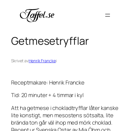
Hoppa
till
innehåll
Getmesetryfflar
Skrivet av
Henrik Francke
i
Receptmakare: Henrik Francke
Tid: 20 minuter + 4 timmar i kyl
Att ha getmese i chokladtryfflar låter kanske
lite konstigt, men mesostens sötsalta, lite
brända ton går väl ihop med mörk choklad.
Recept ur Svenska Ostar av Mia Öhrn och