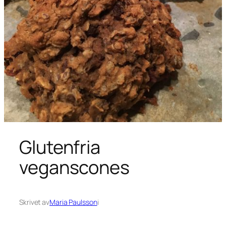
Glutenfria
veganscones
Skrivet av
Maria Paulsson
i