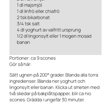
1 dl majsmjöl
1 dl linfrö eller chiafrö
2 tsk bikarbonat
3/4 tsk salt
4 dl yoghurt av valfritt ursprung
1/2 dl lingonsylt eller 1 mogen mosad
banan
Portioner: ca 9 scones
Gör så här:
Sätt ugnen på 200° grader. Blanda alla torra
ingredienser. Blanda ner yoghurt och
lingonsylt eller banan. Klicka ut smeten med
två skedar på bakplåtspapper, blir ca nio
scones. Grädda i ungefär 30 minuter.