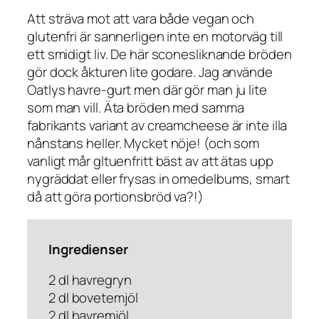
Att sträva mot att vara både vegan och
glutenfri är sannerligen inte en motorväg till
ett smidigt liv. De här sconesliknande bröden
gör dock åkturen lite godare. Jag använde
Oatlys havre-gurt men där gör man ju lite
som man vill. Äta bröden med samma
fabrikants variant av creamcheese är inte illa
nånstans heller. Mycket nöje! (och som
vanligt mår gltuenfritt bäst av att ätas upp
nygräddat eller frysas in omedelbums, smart
då att göra portionsbröd va?!)
Ingredienser
2 dl havregryn
2 dl bovetemjöl
2 dl havremjöl