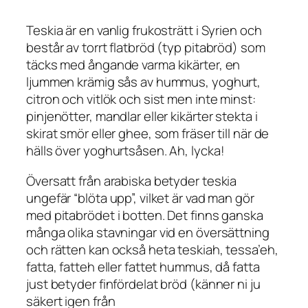
Teskia är en vanlig frukosträtt i Syrien och
består av torrt flatbröd (typ pitabröd) som
täcks med ångande varma kikärter, en
ljummen krämig sås av hummus, yoghurt,
citron och vitlök och sist men inte minst:
pinjenötter, mandlar eller kikärter stekta i
skirat smör eller ghee, som fräser till när de
hälls över yoghurtsåsen. Ah, lycka!
Översatt från arabiska betyder teskia
ungefär “blöta upp”, vilket är vad man gör
med pitabrödet i botten. Det finns ganska
många olika stavningar vid en översättning
och rätten kan också heta teskiah, tessa’eh,
fatta, fatteh eller fattet hummus, då fatta
just betyder finfördelat bröd (känner ni ju
säkert igen från