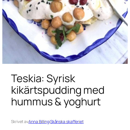
Teskia: Syrisk
kikärtspudding med
hummus & yoghurt
Skrivet av
Anna Billing
i
Skånska skafferiet