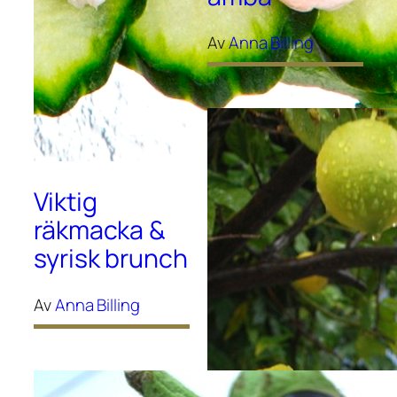
Av
Anna Billing
Viktig
räkmacka &
syrisk brunch
Av
Anna Billing