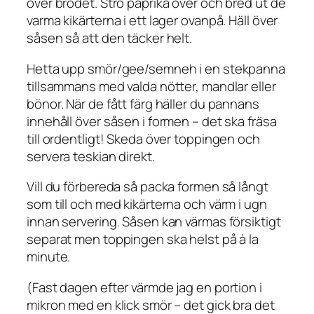
över brödet. Strö paprika över och bred ut de
varma kikärterna i ett lager ovanpå. Häll över
såsen så att den täcker helt.
Hetta upp smör/gee/semneh i en stekpanna
tillsammans med valda nötter, mandlar eller
bönor. När de fått färg häller du pannans
innehåll över såsen i formen – det ska fräsa
till ordentligt! Skeda över toppingen och
servera teskian direkt.
Vill du förbereda så packa formen så långt
som till och med kikärterna och värm i ugn
innan servering. Såsen kan värmas försiktigt
separat men toppingen ska helst på à la
minute.
(Fast dagen efter värmde jag en portion i
mikron med en klick smör – det gick bra det