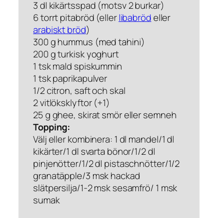
3 dl kikärtsspad (motsv 2 burkar)
6 torrt pitabröd (eller
libabröd
eller
arabiskt bröd
)
300 g hummus (med tahini)
200 g turkisk yoghurt
1 tsk mald spiskummin
1 tsk paprikapulver
1/2 citron, saft och skal
2 vitlöksklyftor (+1)
25 g ghee, skirat smör eller semneh
Topping:
Välj eller kombinera: 1 dl mandel/1 dl
kikärter/1 dl svarta bönor/1/2 dl
pinjenötter/1/2 dl pistaschnötter/1/2
granatäpple/3 msk hackad
slätpersilja/1-2 msk sesamfrö/ 1 msk
sumak