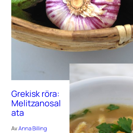
Andalusiska
saltade
citroner
Av
Anna Billing
Grekisk röra:
Melitzanosal
ata
Av
Anna Billing