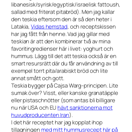
libanesisk/syrisk/egyptisk/israelisk fattoush,
sallad med friterat pitabröd). Men jag kallar
den teskia eftersom den är så den heter i
Latakia,
Vidas hemstad
, och receptskissen
har jag fått från henne. Vad jag gillar med
teskian är att den kombinerar två av mina
favoritingredienser här i livet: yoghurt och
hummus. Lägg till det att teskia också är en
smart resursrätt där du får användning av till
exempel torrt pita/arabiskt bröd och lite
annat smått och gott.
Teskia bygger på Cajsa Warg-principen. Lite
sumak över? Visst, eller kanske granatäpple
eller pistaschnötter (som antas bli billigare
nu när USA och EU
hävt sanktionerna mot
huvudproducenten Iran
).
I det här receptet har jag kopplat ihop
tillagningen
med mitt hummusrecept här på