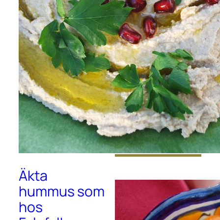
Sopa de
Lima: Frisk
kycklingsopp
a från
Yucatán
Av
Anna Billing
Äkta
hummus som
hos