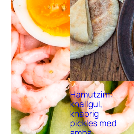
Hamutzim:
knallgul,
knaprig
pickles med
amba