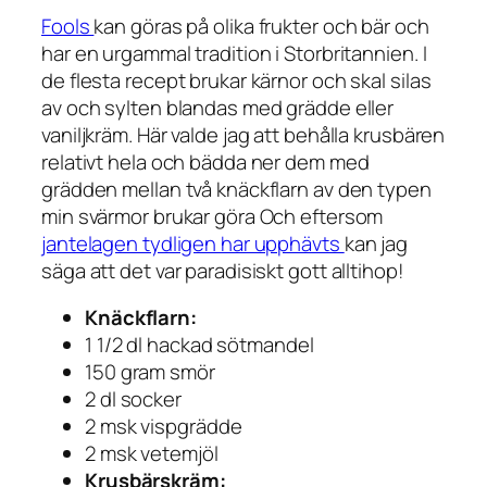
Fools
kan göras på olika frukter och bär och
har en urgammal tradition i Storbritannien. I
de flesta recept brukar kärnor och skal silas
av och sylten blandas med grädde eller
vaniljkräm. Här valde jag att behålla krusbären
relativt hela och bädda ner dem med
grädden mellan två knäckflarn av den typen
min svärmor brukar göra Och eftersom
jantelagen tydligen har upphävts
kan jag
säga att det var paradisiskt gott alltihop!
Knäckflarn:
1 1/2 dl hackad sötmandel
150 gram smör
2 dl socker
2 msk vispgrädde
2 msk vetemjöl
Krusbärskräm: