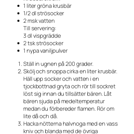
1 liter gröna krusbär
1/2 dl strösocker
2 msk vatten
Till servering:
3 dl vispgrädde
2 tsk strösocker
1 nypa vaniljpulver
Ställ in ugnen på 200 grader.
Skölj och snoppa cirka en liter krusbär.
Häll upp socker och vatten i en
tjockbottnad gryta och rör till sockret
löst sig innan du tillsätter bären. Låt
bären sjuda på medeltemperatur
medan du förbereder flarnen. Rör om
lite då och då.
Hacka nötterna halvnoga med en vass
kniv och blanda med de övriga