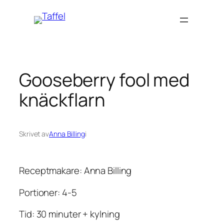
Hoppa
till
innehåll
Gooseberry fool med
knäckflarn
Skrivet av
Anna Billing
i
Receptmakare: Anna Billing
Portioner: 4-5
Tid: 30 minuter + kylning