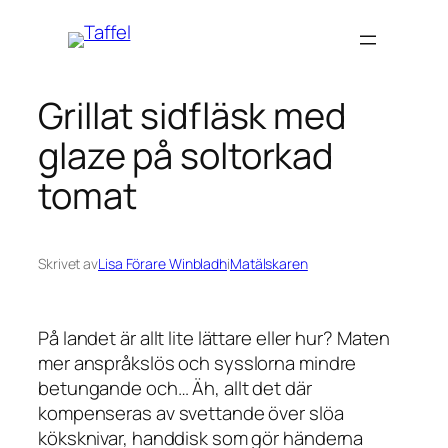
Hoppa
till
innehåll
Grillat sidfläsk med
glaze på soltorkad
tomat
Skrivet av
Lisa Förare Winbladh
i
Matälskaren
På landet är allt lite lättare eller hur? Maten
mer anspråkslös och sysslorna mindre
betungande och… Äh, allt det där
kompenseras av svettande över slöa
köksknivar, handdisk som gör händerna