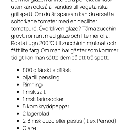
utan kan också användas till vegetariska
grillspett. Om du är sparsam kan du ersätta
soltorkade tomater med en deciliter
tomatpuré. Överbliven glaze? Tärna zucchini
grovt, rör runt med glaze och lite mer olja.
Rosta i ugn 200°C till zucchinin mjuknat och
fått lite färg. Om man har gäster som kommer
tidigt kan man sätta dem på att trä spett.
800 g färskt sidfläsk
olja till pensling
Rimning:
1 msk salt
1 msk farinsocker
5 korn kryddpeppar
2 lagerblad
2-3 msk ouzo eller pastis ( t ex Pernod)
Glaze: