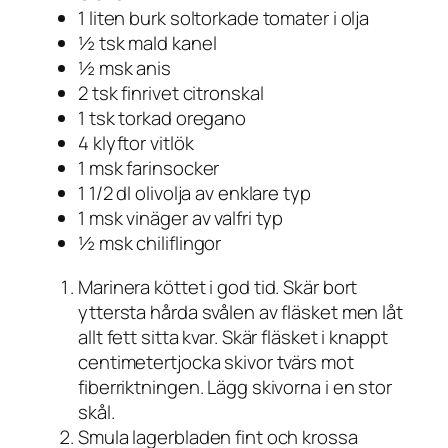
1 liten burk soltorkade tomater i olja
½ tsk mald kanel
½ msk anis
2 tsk finrivet citronskal
1 tsk torkad oregano
4 klyftor vitlök
1 msk farinsocker
1 1/2 dl olivolja av enklare typ
1 msk vinäger av valfri typ
½ msk chiliflingor
Marinera köttet i god tid. Skär bort
yttersta hårda svålen av fläsket men låt
allt fett sitta kvar. Skär fläsket i knappt
centimetertjocka skivor tvärs mot
fiberriktningen. Lägg skivorna i en stor
skål.
Smula lagerbladen fint och krossa