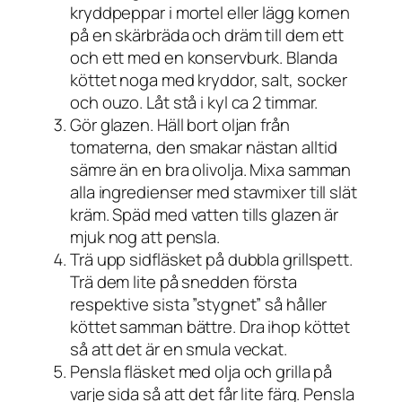
kryddpeppar i mortel eller lägg kornen
på en skärbräda och dräm till dem ett
och ett med en konservburk. Blanda
köttet noga med kryddor, salt, socker
och ouzo. Låt stå i kyl ca 2 timmar.
Gör glazen. Häll bort oljan från
tomaterna, den smakar nästan alltid
sämre än en bra olivolja. Mixa samman
alla ingredienser med stavmixer till slät
kräm. Späd med vatten tills glazen är
mjuk nog att pensla.
Trä upp sidfläsket på dubbla grillspett.
Trä dem lite på snedden första
respektive sista ”stygnet” så håller
köttet samman bättre. Dra ihop köttet
så att det är en smula veckat.
Pensla fläsket med olja och grilla på
varje sida så att det får lite färg. Pensla