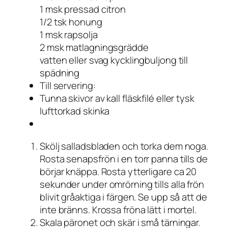
1 msk pressad citron
1/2 tsk honung
1 msk rapsolja
2 msk matlagningsgrädde
vatten eller svag kycklingbuljong till
spädning
Till servering:
Tunna skivor av kall fläskfilé eller tysk
lufttorkad skinka
Skölj salladsbladen och torka dem noga.
Rosta senapsfrön i en torr panna tills de
börjar knäppa. Rosta ytterligare ca 20
sekunder under omrörning tills alla frön
blivit gråaktiga i färgen. Se upp så att de
inte bränns. Krossa fröna lätt i mortel.
Skala päronet och skär i små tärningar.