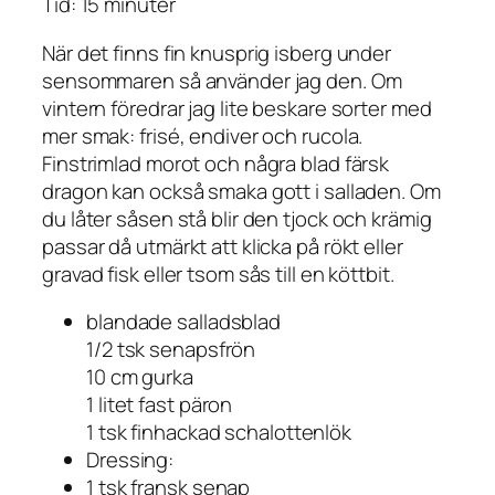
Tid: 15 minuter
När det finns fin knusprig isberg under
sensommaren så använder jag den. Om
vintern föredrar jag lite beskare sorter med
mer smak: frisé, endiver och rucola.
Finstrimlad morot och några blad färsk
dragon kan också smaka gott i salladen. Om
du låter såsen stå blir den tjock och krämig
passar då utmärkt att klicka på rökt eller
gravad fisk eller tsom sås till en köttbit.
blandade salladsblad
1/2 tsk senapsfrön
10 cm gurka
1 litet fast päron
1 tsk finhackad schalottenlök
Dressing:
1 tsk fransk senap