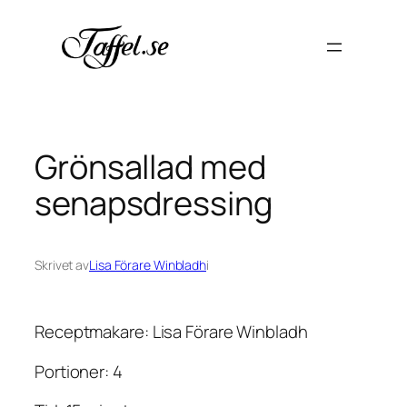
Hoppa
till
innehåll
Grönsallad med
senapsdressing
Skrivet av
Lisa Förare Winbladh
i
Receptmakare: Lisa Förare Winbladh
Portioner: 4