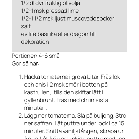
1/2 dl dyr fruktig olivolja
1/2-1 msk pressad lime
1/2-1 1/2 msk ljust muscovadosocker
salt
ev lite basilika eller dragon till
dekoration
Portioner: 4-6 små
Gör så här:
Hacka tomaterna i grova bitar. Fräs lök
och anis i 2 msk smör i botten på
kastrullen, tills den skiftar lätt i
gyllenbrunt. Fräs med chilin sista
minuten.
Lägg ner tomaterna. Slå på buljong. Strö
ner saffran. Låt puttra under lock i ca 15
minuter. Snitta vaniljstången, skrapa ur
fröna. Låt frön och skida puttra med i ca