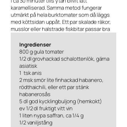
i ca 30 minuter tills ytan blivit lätt
karamelliserad. Samma metod fungerar
utmärkt på hela burktomater som då läggs
med köttsidan uppåt. Ett par skalade räkor,
musslor eller halstrade fiskbitar passar bra
Ingredienser
800 g gula tomater
1/2 dl grovhackad schalottenlök, gärna
asiatisk
1 tsk anis
2 msk smör lite finhackad habanero,
rödthaichili, eller ett par stänk
habanerosås
5 dl god kycklingbuljong (hemkokt)
ev 1/2 dl fruktigt vitt vin
1 liten nypa saffran, ca 1/4 g
1/2 vaniljstång