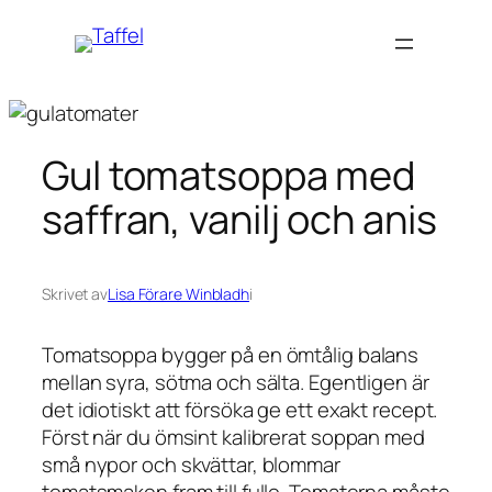
Hoppa
till
innehåll
Gul tomatsoppa med
saffran, vanilj och anis
Skrivet av
Lisa Förare Winbladh
i
Tomatsoppa bygger på en ömtålig balans
mellan syra, sötma och sälta. Egentligen är
det idiotiskt att försöka ge ett exakt recept.
Först när du ömsint kalibrerat soppan med
små nypor och skvättar, blommar
tomatsmaken fram till fullo. Tomaterna måste