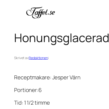
Hoppa
till
innehåll
Honungsglacerad 
Skrivet av
Redaktionen
i
Receptmakare: Jesper Värn
Portioner:6
Tid: 1 1/2 timme