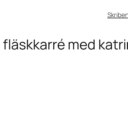
Skribe
fläskkarré med kat