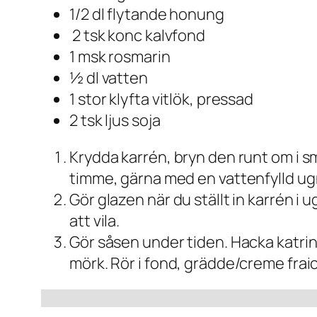
1/2 dl flytande honung
2 tsk konc kalvfond
1 msk rosmarin
½ dl vatten
1 stor klyfta vitlök, pressad
2 tsk ljus soja
Krydda karrén, bryn den runt om i s
timme, gärna med en vattenfylld ug
Gör glazen när du ställt in karrén i 
att vila.
Gör såsen under tiden. Hacka katrinpl
mörk. Rör i fond, grädde/creme fraic