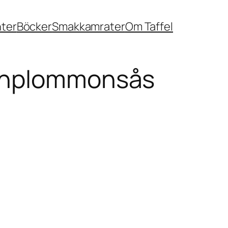
nter
Böcker
Smakkamrater
Om Taffel
rinplommonsås