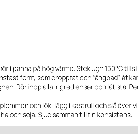
mör i panna på hög värme. Stek ugn 150°C tills 
nsfast form, som droppfat och “ångbad” åt ka
ugnen. Rör ihop alla ingredienser och låt stå. 
ommon och lök, lägg i kastrull och slå över vin
he och soja. Sjud samman till fin konsistens.