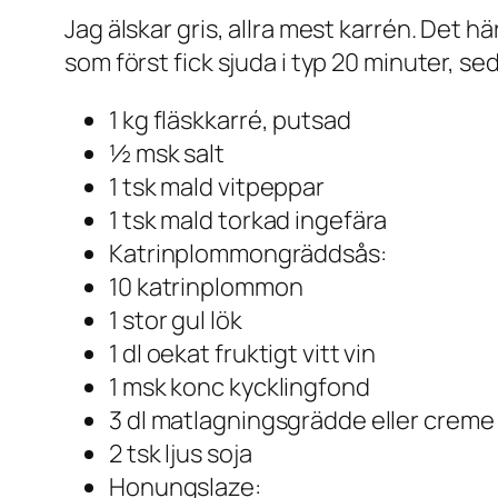
Jag älskar gris, allra mest karrén. Det h
som först fick sjuda i typ 20 minuter, se
1 kg fläskkarré, putsad
½ msk salt
1 tsk mald vitpeppar
1 tsk mald torkad ingefära
Katrinplommongräddsås:
10 katrinplommon
1 stor gul lök
1 dl oekat fruktigt vitt vin
1 msk konc kycklingfond
3 dl matlagningsgrädde eller creme
2 tsk ljus soja
Honungslaze: