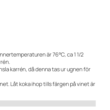
innertemperaturen är 76°C, ca 1 1/2
rrén.
Pensla karrén, då denna tas ur ugnen för
et. Låt koka ihop tills färgen på vinet är