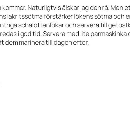
kommer. Naturligtvis älskar jag den rå. Men et
sens lakritssötma förstärker lökens sötma och
ntriga schalottenlökar och servera till getost
das i god tid. Servera med lite parmaskinka o
t dem marinera till dagen efter.
g