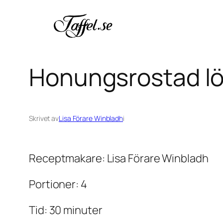
Hoppa
till
innehåll
Honungsrostad lö
Skrivet av
Lisa Förare Winbladh
i
Receptmakare: Lisa Förare Winbladh
Portioner: 4
Tid: 30 minuter