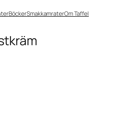
nter
Böcker
Smakkamrater
Om Taffel
stkräm