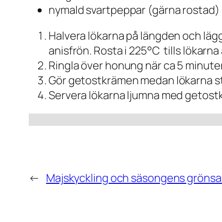
nymald svartpeppar (gärna rostad)
Halvera lökarna på längden och lägg
anisfrön. Rosta i 225°C tills lökarna 
Ringla över honung när ca 5 minuter
Gör getostkrämen medan lökarna st
Servera lökarna ljumna med getostkr
←
Majskyckling och säsongens grönsak