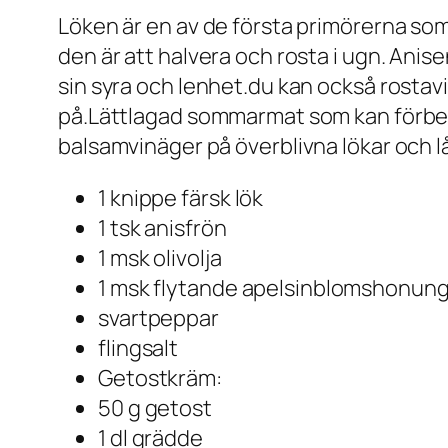
Löken är en av de första primörerna som 
den är att halvera och rosta i ugn. Ani
sin syra och lenhet.du kan också rostavi
på.Lättlagad sommarmat som kan förbere
balsamvinäger på överblivna lökar och lå
1 knippe färsk lök
1 tsk anisfrön
1 msk olivolja
1 msk flytande apelsinblomshonun
svartpeppar
flingsalt
Getostkräm:
50 g getost
1 dl grädde