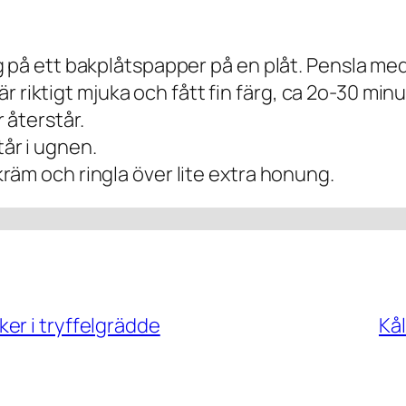
 på ett bakplåtspapper på en plåt. Pensla med 
är riktigt mjuka och fått fin färg, ca 2o-30 minu
 återstår.
år i ugnen.
äm och ringla över lite extra honung.
er i tryffelgrädde
Kål