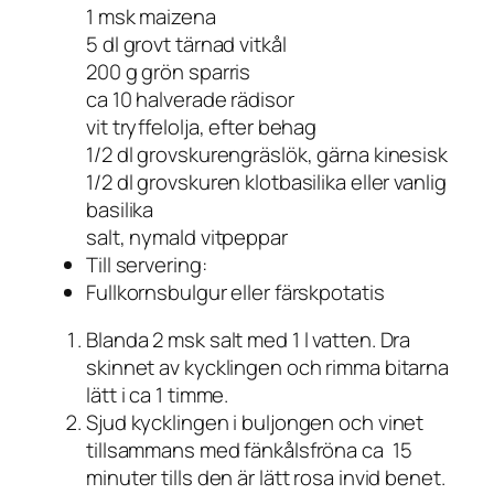
1 msk maizena
5 dl grovt tärnad vitkål
200 g grön sparris
ca 10 halverade rädisor
vit tryffelolja, efter behag
1/2 dl grovskurengräslök, gärna kinesisk
1/2 dl grovskuren klotbasilika eller vanlig
basilika
salt, nymald vitpeppar
Till servering:
Fullkornsbulgur eller färskpotatis
Blanda 2 msk salt med 1 l vatten. Dra
skinnet av kycklingen och rimma bitarna
lätt i ca 1 timme.
Sjud kycklingen i buljongen och vinet
tillsammans med fänkålsfröna ca 15
minuter tills den är lätt rosa invid benet.