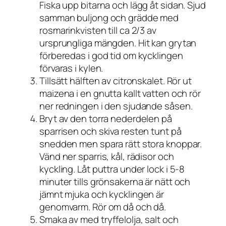
Fiska upp bitarna och lägg åt sidan. Sjud
samman buljong och grädde med
rosmarinkvisten till ca 2/3 av
ursprungliga mängden. Hit kan grytan
förberedas i god tid om kycklingen
förvaras i kylen.
Tillsätt hälften av citronskalet. Rör ut
maizena i en gnutta kallt vatten och rör
ner redningen i den sjudande såsen.
Bryt av den torra nederdelen på
sparrisen och skiva resten tunt på
snedden men spara rätt stora knoppar.
Vänd ner sparris, kål, rädisor och
kyckling. Låt puttra under lock i 5-8
minuter tills grönsakerna är nätt och
jämnt mjuka och kycklingen är
genomvarm. Rör om då och då.
Smaka av med tryffelolja, salt och