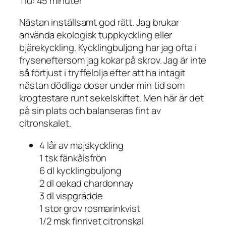
Tid: 45 minuter
Nästan inställsamt god rätt. Jag brukar
använda ekologisk tuppkyckling eller
bjärekyckling. Kycklingbuljong har jag ofta i
fryseneftersom jag kokar på skrov. Jag är inte
så förtjust i tryffelolja efter att ha intagit
nästan dödliga doser under min tid som
krogtestare runt sekelskiftet. Men här är det
på sin plats och balanseras fint av
citronskalet.
4 lår av majskyckling
1 tsk fänkålsfrön
6 dl kycklingbuljong
2 dl oekad chardonnay
3 dl vispgrädde
1 stor grov rosmarinkvist
1/2 msk finrivet citronskal