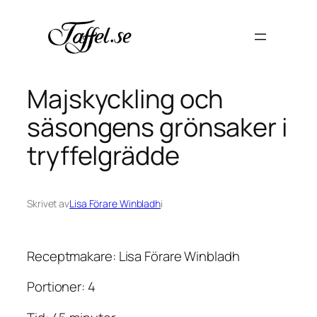
Hoppa
till
innehåll
Majskyckling och
säsongens grönsaker i
tryffelgrädde
Skrivet av
Lisa Förare Winbladh
i
Receptmakare: Lisa Förare Winbladh
Portioner: 4