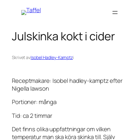
Hoppa
till
innehåll
Julskinka kokt i cider
Skrivet av
Isobel Hadley-Kamptz
i
Receptmakare: Isobel hadley-kamptz efter
Nigella lawson
Portioner: många
Tid: ca 2 timmar
Det finns olika uppfattningar om vilken
temperatur man ska köra skinka till. Själv