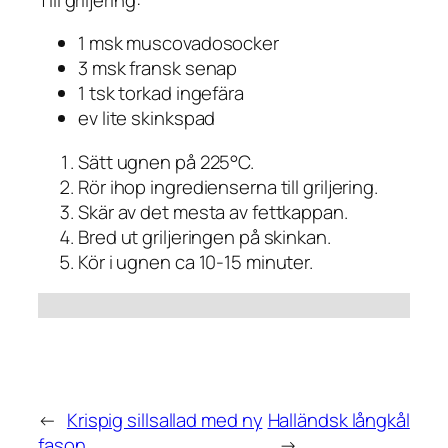
1 msk muscovadosocker
3 msk fransk senap
1 tsk torkad ingefära
ev lite skinkspad
Sätt ugnen på 225°C.
Rör ihop ingredienserna till griljering.
Skär av det mesta av fettkappan.
Bred ut griljeringen på skinkan.
Kör i ugnen ca 10-15 minuter.
←
Krispig sillsallad med ny
Halländsk långkål
fason
→