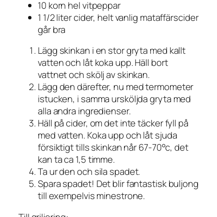
10 korn hel vitpeppar
1 1/2 liter cider, helt vanlig mataffärscider
går bra
Lägg skinkan i en stor gryta med kallt
vatten och låt koka upp. Häll bort
vattnet och skölj av skinkan.
Lägg den därefter, nu med termometer
istucken, i samma ursköljda gryta med
alla andra ingredienser.
Häll på cider, om det inte täcker fyll på
med vatten. Koka upp och låt sjuda
försiktigt tills skinkan når 67-70°c, det
kan ta ca 1,5 timme.
Ta ur den och sila spadet.
Spara spadet! Det blir fantastisk buljong
till exempelvis minestrone.
Till griljering: