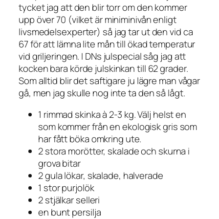
tycket jag att den blir torr om den kommer
upp över 70 (vilket är miniminivån enligt
livsmedelsexperter) så jag tar ut den vid ca
67 för att lämna lite mån till ökad temperatur
vid griljeringen. I DNs julspecial såg jag att
kocken bara körde julskinkan till 62 grader.
Som alltid blir det saftigare ju lägre man vågar
gå, men jag skulle nog inte ta den så lågt.
1 rimmad skinka à 2-3 kg. Välj helst en
som kommer från en ekologisk gris som
har fått böka omkring ute.
2 stora morötter, skalade och skurna i
grova bitar
2 gula lökar, skalade, halverade
1 stor purjolök
2 stjälkar selleri
en bunt persilja