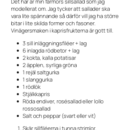
Det här är min farmors sillsallad som jag
modellerat om. Jag tycker att sallader ska
vara lite spännande så därför vill jag ha större
bitar i lite skilda former och fasoner.
Vinägersmaken i kaprisfrukterna är gott till.
3 sill inläggningsfiléer + lag
6 inlagda rödbetor + lag
2 kokta, kalla potatisar
2 äpplen, syrliga gröna
1 rejäl saltgurka
1 slanggurka
1 rödlök
Stjälkkapris
Röda endiver, rosésallad eller lollo
rossosallad
Salt och peppar (svart eller vit)
Skär sillfiléerna i tunna strimlor.