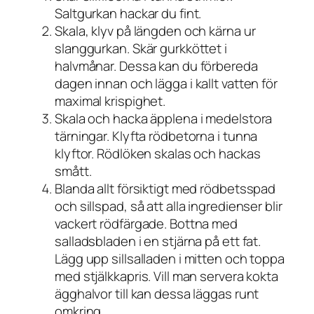
Saltgurkan hackar du fint.
Skala, klyv på längden och kärna ur
slanggurkan. Skär gurkköttet i
halvmånar. Dessa kan du förbereda
dagen innan och lägga i kallt vatten för
maximal krispighet.
Skala och hacka äpplena i medelstora
tärningar. Klyfta rödbetorna i tunna
klyftor. Rödlöken skalas och hackas
smått.
Blanda allt försiktigt med rödbetsspad
och sillspad, så att alla ingredienser blir
vackert rödfärgade. Bottna med
salladsbladen i en stjärna på ett fat.
Lägg upp sillsalladen i mitten och toppa
med stjälkkapris. Vill man servera kokta
ägghalvor till kan dessa läggas runt
omkring.