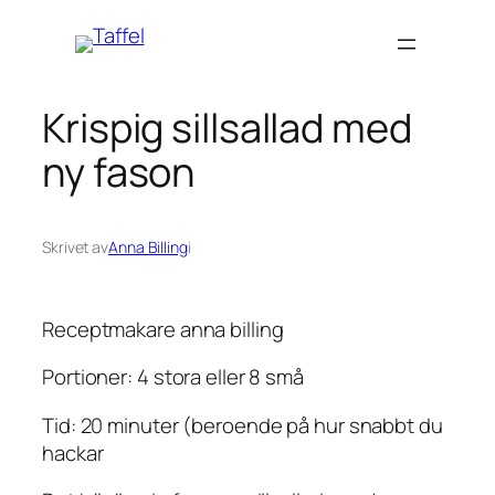
Hoppa
till
innehåll
Krispig sillsallad med
ny fason
Skrivet av
Anna Billing
i
Receptmakare anna billing
Portioner: 4 stora eller 8 små
Tid: 20 minuter (beroende på hur snabbt du
hackar