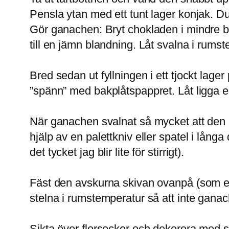
Pensla ytan med ett tunt lager konjak. 
Gör ganachen: Bryt chokladen i mindre bi
till en jämn blandning. Låt svalna i rumst
Bred sedan ut fyllningen i ett tjockt lag
”spänn” med bakplåtspappret. Låt ligga e
När ganachen svalnat så mycket att den ä
hjälp av en palettkniv eller spatel i lång
det tycket jag blir lite för stirrigt).
Fäst den avskurna skivan ovanpå (som e
stelna i rumstemperatur så att inte ganach
Sikta över florsocker och dekorera med 