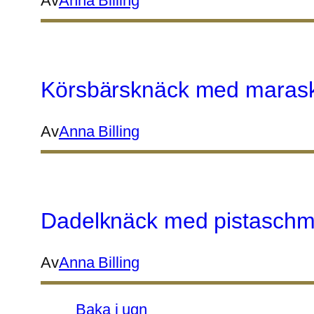
Av
Anna Billing
Körsbärsknäck med marask
Av
Anna Billing
Dadelknäck med pistaschm
Av
Anna Billing
Baka i ugn