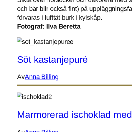
och bär blir också fint) på uppläggnings
förvaras i lufttät burk i kylskåp.
Fotograf:
Ilva Beretta
Söt kastanjepuré
Av
Anna Billing
Marmorerad ischoklad med 