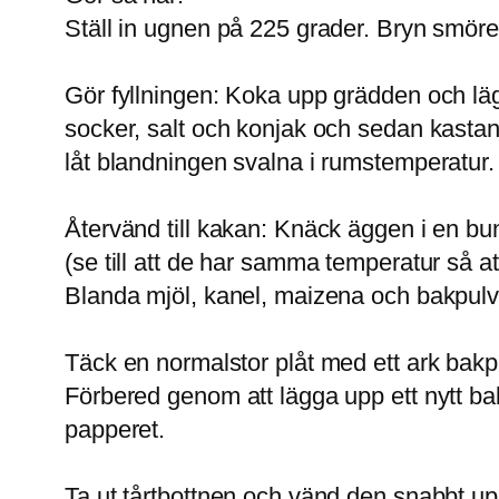
Ställ in ugnen på 225 grader. Bryn smöret 
Gör fyllningen: Koka upp grädden och lägg
socker, salt och konjak och sedan kastan
låt blandningen svalna i rumstemperatur.
Återvänd till kakan: Knäck äggen i en bu
(se till att de har samma temperatur så at
Blanda mjöl, kanel, maizena och bakpulv
Täck en normalstor plåt med ett ark bakp
Förbered genom att lägga upp ett nytt bak
papperet.
Ta ut tårtbottnen och vänd den snabbt u