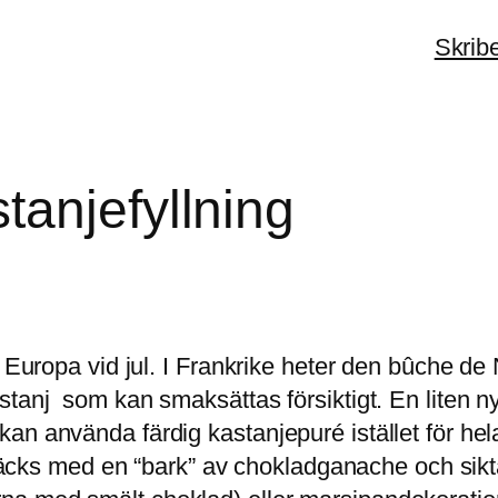
Skrib
tanjefyllning
 Europa vid jul. I Frankrike heter den bûche de 
tanj som kan smaksättas försiktigt. En liten nyp
an använda färdig kastanjepuré istället för hel
an täcks med en “bark” av chokladganache och si