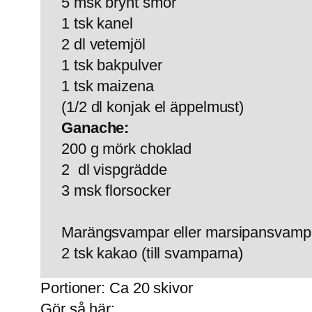
5 msk brynt smör
1 tsk kanel
2 dl vetemjöl
1 tsk bakpulver
1 tsk maizena
(1/2 dl konjak el äppelmust)
Ganache:
200 g mörk choklad
2 dl vispgrädde
3 msk florsocker
Marängsvampar eller marsipansvampa
2 tsk kakao (till svamparna)
Portioner: Ca 20 skivor
Gör så här: