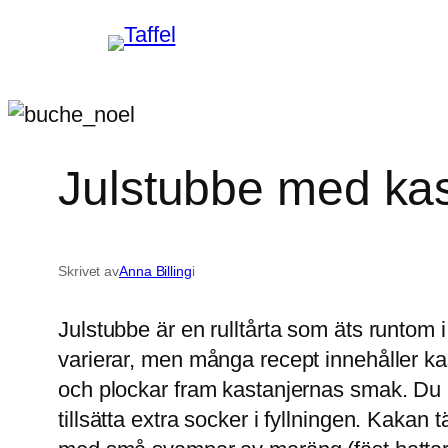
Hoppa
till
innehåll
Julstubbe med kas
Skrivet av
Anna Billing
i
Julstubbe är en rulltårta som äts runtom i
varierar, men många recept innehåller kas
och plockar fram kastanjernas smak. Du k
tillsätta extra socker i fyllningen. Kak