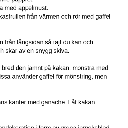
sla med äppelmust.
kastrullen från värmen och rör med gaffel
n från långsidan så tajt du kan och
ch skär av en snygg skiva.
t), bred den jämnt på kakan, mönstra med
(vissa använder gaffel för mönstring, men
ans kanter med ganache. Låt kakan
ndekoration i form av gröna järneksblad