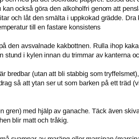
Du kan också göra den alkoholfri genom att pen
tar och låt den smälta i uppkokad grädde. Dra 
emperatur till en fastare konsistens
er på den avsvalnade kakbottnen. Rulla ihop kaka
n stund i kylen innan du trimmar av kanterna o
r bredbar (utan att bli stabbig som tryffelsme
a drag så att ytan ser ut som barken på ett träd 
n gren) med hjälp av ganache. Täck även skiv
en blir matt och tråkig.
små svampar av maräng eller marsipan (marsipa