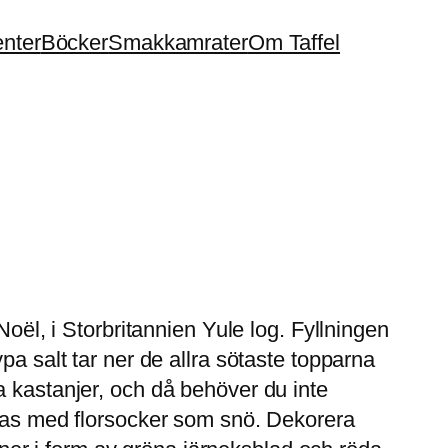
enter
Böcker
Smakkamrater
Om Taffel
Noël, i Storbritannien Yule log. Fyllningen
a salt tar ner de allra sötaste topparna
a kastanjer, och då behöver du inte
ktas med florsocker som snö. Dekorera