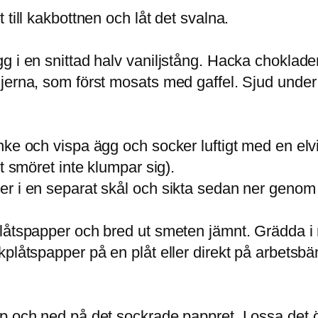
till kakbottnen och låt det svalna.
 i en snittad halv vaniljstång. Hacka chokladen
jerna, som först mosats med gaffel. Sjud under 
nke och vispa ägg och socker luftigt med en el
t smöret inte klumpar sig).
er i en separat skål och sikta sedan ner genom
låtspapper och bred ut smeten jämnt. Grädda i m
plåtspapper på en plåt eller direkt på arbetsbä
pp och ned på det sockrade pappret. Lossa det 