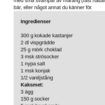
med små svampar av maräng (fäst hattarn
bär, eller något annat du känner för.
Ingredienser
300 g kokade kastanjer
2 dl vispgrädde
25 g mörk choklad
3 msk strösocker
1 nypa salt
1 msk konjak
1/2 vaniljstång
Kaksmet:
3 ägg
150 g socker