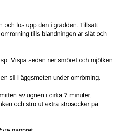
 och lös upp den i grädden. Tillsätt
omrörning tills blandningen är slät och
visp. Vispa sedan ner smöret och mjölken
 en sil i äggsmeten under omrörning.
itten av ugnen i cirka 7 minuter.
nken och strö ut extra strösocker på
övre pappret.