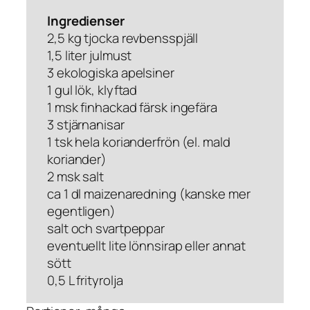
Ingredienser
2,5 kg tjocka revbensspjäll
1,5 liter julmust
3 ekologiska apelsiner
1 gul lök, klyftad
1 msk finhackad färsk ingefära
3 stjärnanisar
1 tsk hela korianderfrön (el. mald
koriander)
2 msk salt
ca 1 dl maizenaredning (kanske mer
egentligen)
salt och svartpeppar
eventuellt lite lönnsirap eller annat
sött
0,5 L frityrolja