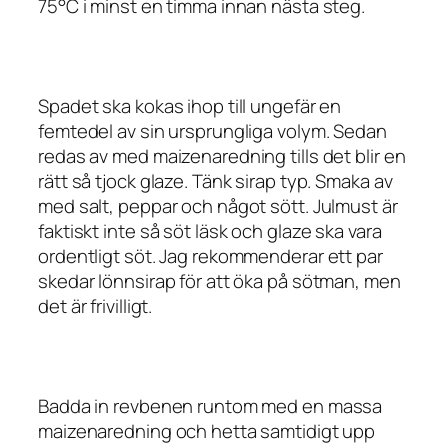
75°C i minst en timma innan nästa steg.
Spadet ska kokas ihop till ungefär en
femtedel av sin ursprungliga volym. Sedan
redas av med maizenaredning tills det blir en
rätt så tjock glaze. Tänk sirap typ. Smaka av
med salt, peppar och något sött. Julmust är
faktiskt inte så söt läsk och glaze ska vara
ordentligt söt. Jag rekommenderar ett par
skedar lönnsirap för att öka på sötman, men
det är frivilligt.
Badda in revbenen runtom med en massa
maizenaredning och hetta samtidigt upp