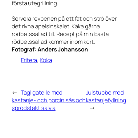
första utegrillning.
Servera revbenen på ett fat och strö över
det rivna apelsinskalet. Käka gärna
rödbetssallad till. Recept på min bästa
rödbetssallad kommer inom kort.
Fotograf:
Anders Johansson
Fritera
, 
Koka
←
Tagligatelle med
Julstubbe med
kastanje- och porcinisås och
kastanjefyllning
sprödstekt salvia
→