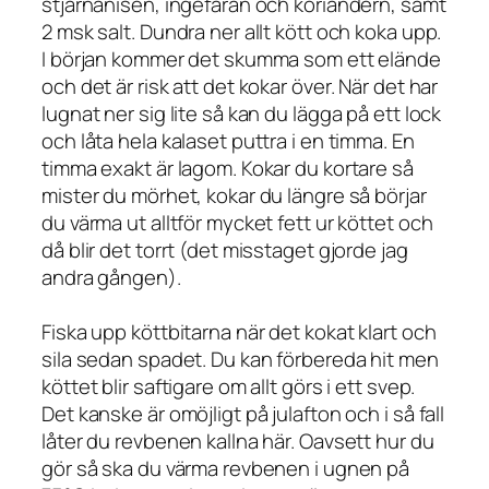
stjärnanisen, ingefäran och koriandern, samt
2 msk salt. Dundra ner allt kött och koka upp.
I början kommer det skumma som ett elände
och det är risk att det kokar över. När det har
lugnat ner sig lite så kan du lägga på ett lock
och låta hela kalaset puttra i en timma. En
timma exakt är lagom. Kokar du kortare så
mister du mörhet, kokar du längre så börjar
du värma ut alltför mycket fett ur köttet och
då blir det torrt (det misstaget gjorde jag
andra gången).
Fiska upp köttbitarna när det kokat klart och
sila sedan spadet. Du kan förbereda hit men
köttet blir saftigare om allt görs i ett svep.
Det kanske är omöjligt på julafton och i så fall
låter du revbenen kallna här. Oavsett hur du
gör så ska du värma revbenen i ugnen på