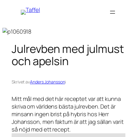
Hoppa
till
innehåll
Julrevben med julmust
och apelsin
Skrivet av
Anders Johansson
i
Mitt mål med det här receptet var att kunna
skriva om världens bästa julrevben. Det är
minsann ingen brist på hybris hos Herr
Johansson, men faktum är att jag sällan varit
så nöjd med ett recept.