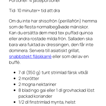
Portioner: 4 jätteportioner
Tid: 10 minuter+ tid att dra
Om du inte har shisofrön (perillafrön) hemma
som de flesta normalbegåvade mäniskor.
Kan du ersätta dem med tex puffad quinoa
eller andra rostade milda frön. Salladen ska
bara vara fuktad av dressingen, den får inte
dominera. Servera till asiatiskt grillat,
snabbstekt fläskkarré
eller som del av en
buffé.
7 dl (350 g) tunt strimlad färsk vitkål
2 morötter
2 mogna nektariner
8 blad ngo gai eller 1 dl grovhackad löst
packad koriander
1/2 dl finstrimlad mynta, helst