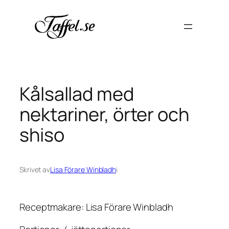
Hoppa
till
innehåll
Kålsallad med
nektariner, örter och
shiso
Skrivet av
Lisa Förare Winbladh
i
Receptmakare: Lisa Förare Winbladh