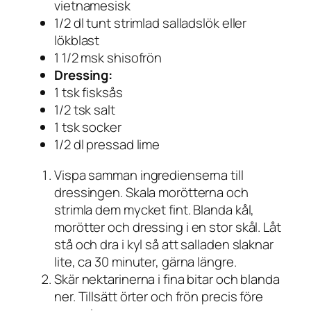
vietnamesisk
1/2 dl tunt strimlad salladslök eller
lökblast
1 1/2 msk shisofrön
Dressing:
1 tsk fisksås
1/2 tsk salt
1 tsk socker
1/2 dl pressad lime
Vispa samman ingredienserna till
dressingen. Skala morötterna och
strimla dem mycket fint. Blanda kål,
morötter och dressing i en stor skål. Låt
stå och dra i kyl så att salladen slaknar
lite, ca 30 minuter, gärna längre.
Skär nektarinerna i fina bitar och blanda
ner. Tillsätt örter och frön precis före