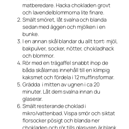
matberedare. Hacka chokladen grovt
och lavendelblommorna lite finare.
Smält smöret, låt svalna och blanda
sedan med äggen och mjölken i en
bunke.
I en annan skål blandar du allt torrt: mjöl,
bakpulver, socker, nötter, chokladhack
och blommor.
Rör med en trägaffel snabbt ihop de
båda skålarnas innehåll till en klimpig
kaksmet och fördela i 12 muffinsformar.
Grädda i mitten av ugnen i ca 20
minuter. Låt dem svalna innan du
glaserar.
Smält resterande choklad i
mikro/vattenbad. Vispa smör och siktat
florsocker pösigt och blanda ner
chokladen och rör tills glasyren är blank