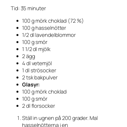
Tid: 35 minuter
100 g mörk choklad (72 %)
100 g hasselnötter
1/2 dl lavendelblommor
100 g smör
1 1/2 dl mjölk
2 ägg
4 dl vetemjöl
1 dl strösocker
2 tsk bakpulver
Glasyr:
100 g mörk choklad
100 g smör
2 dl florsocker
Ställ in ugnen på 200 grader. Mal
hasselnötterna i en