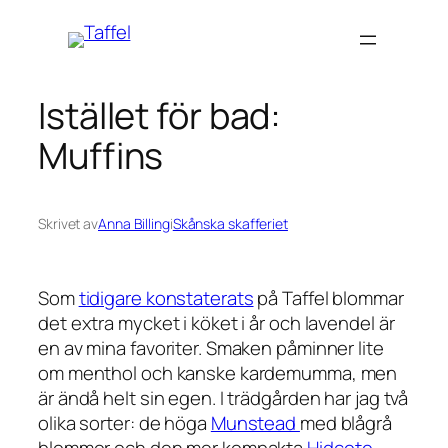
Hoppa
till
innehåll
Istället för bad:
Muffins
Skrivet av
Anna Billing
i
Skånska skafferiet
Som
tidigare konstaterats
på Taffel blommar
det extra mycket i köket i år och lavendel är
en av mina favoriter. Smaken påminner lite
om menthol och kanske kardemumma, men
är ändå helt sin egen. I trädgården har jag två
olika sorter: de höga
Munstead
med blågrå
blommor och den mer kompakta
Hidcote