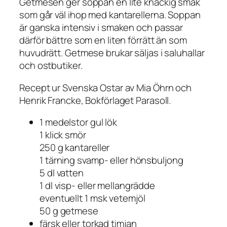
Getmesen ger soppan en lite knäckig smak
som går väl ihop med kantarellerna. Soppan
är ganska intensiv i smaken och passar
därför bättre som en liten förrätt än som
huvudrätt. Getmese brukar säljas i saluhallar
och ostbutiker.
Recept ur Svenska Ostar av Mia Öhrn och
Henrik Francke, Bokförlaget Parasoll.
1 medelstor gul lök
1 klick smör
250 g kantareller
1 tärning svamp- eller hönsbuljong
5 dl vatten
1 dl visp- eller mellangrädde
eventuellt 1 msk vetemjöl
50 g getmese
färsk eller torkad timjan