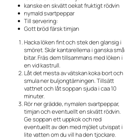
kanske en skvätt oekat fruktigt rödvin
nymald svartpeppar
Till servering:
Gott bröd färsk timjan
Hacka löken fint och stek den glansig i
smöret. Skär kantarellerna i ganska små
bitar. Fräs dem tillsammans med löken i
en vid kastrull.
Låt det mesta av vätskan koka bort och
smula ner buljongtärningen. Tillsätt
vattnet och låt soppan sjuda i caa 10
minuter.
Rör ner grädde, nymalen svartpeppar,
timjan och eventuellt en skvätt rödvin.
Ge soppan ett uppkok och red
eventuellt av den med mjölet utvispat i
lite vatten om du vill ha den tjockare.