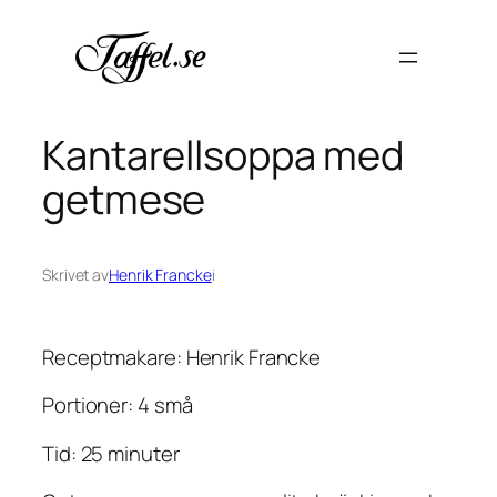
Hoppa
till
innehåll
Kantarellsoppa med
getmese
Skrivet av
Henrik Francke
i
Receptmakare: Henrik Francke
Portioner: 4 små
Tid: 25 minuter