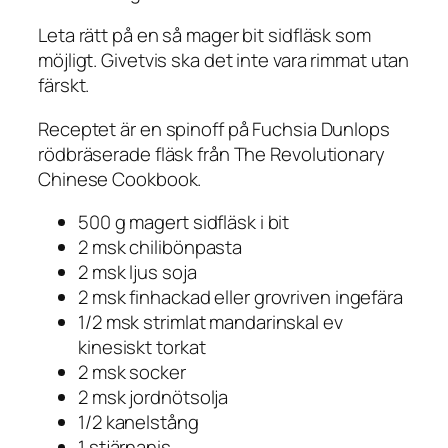
Leta rätt på en så mager bit sidfläsk som
möjligt. Givetvis ska det inte vara rimmat utan
färskt.
Receptet är en spinoff på Fuchsia Dunlops
rödbräserade fläsk från The Revolutionary
Chinese Cookbook.
500 g magert sidfläsk i bit
2 msk chilibönpasta
2 msk ljus soja
2 msk finhackad eller grovriven ingefära
1/2 msk strimlat mandarinskal ev
kinesiskt torkat
2 msk socker
2 msk jordnötsolja
1/2 kanelstång
1 stjärnanis