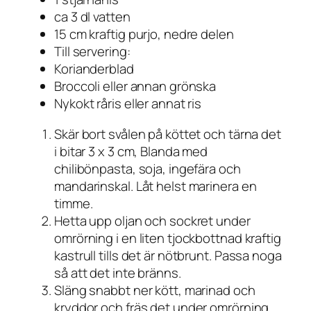
ca 3 dl vatten
15 cm kraftig purjo, nedre delen
Till servering:
Korianderblad
Broccoli eller annan grönska
Nykokt råris eller annat ris
Skär bort svålen på köttet och tärna det
i bitar 3 x 3 cm, Blanda med
chilibönpasta, soja, ingefära och
mandarinskal. Låt helst marinera en
timme.
Hetta upp oljan och sockret under
omrörning i en liten tjockbottnad kraftig
kastrull tills det är nötbrunt. Passa noga
så att det inte bränns.
Släng snabbt ner kött, marinad och
kryddor och fräs det under omrörning