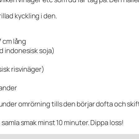
illad kyckling i den.
-7 cm lång
ad indonesisk soja)
sisk risvinäger)
iander
er omrörning tills den börjar dofta och skiftar 
h samla smak minst 10 minuter. Dippa loss!