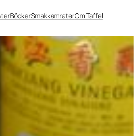
nter
Böcker
Smakkamrater
Om Taffel