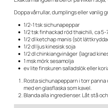
Doppa vårrullar, dumplings eller vanlig gr
1/2-1 tsk sichunapeppar
1/2 tsk finhackad röd thaichili, ca 5
1/2 dl ketchap manis (söt lättkrydd
1/2 dl ljus kinesisk soja
1/2 dl chinkiangvinäger (lagrad kine
1 msk mörk sesamolja
ev lite finskuren salladslök eller kor
Rosta sichunapepparn i torr panna und
med en glasflaska som kavel.
Blanda alla ingredienser. Låt stå oc