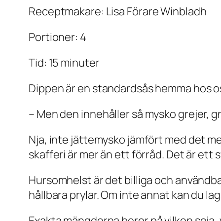
Receptmakare: Lisa Förare Winbladh
Portioner: 4
Tid: 15 minuter
Dippen är en standardsås hemma hos oss o
– Men den innehåller så mysko grejer, gn
Nja, inte jättemysko jämfört med det mes
skafferi är mer än ett förråd. Det är ett
Hursomhelst är det billiga och användba
hållbara prylar. Om inte annat kan du lag
Exakta mängderna beror på vilken soja, v