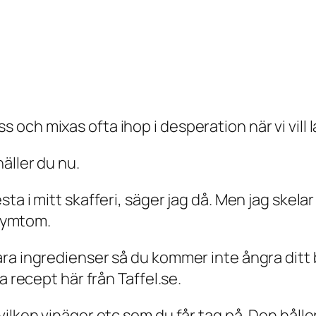
ch mixas ofta ihop i desperation när vi vill l
äller du nu.
ta i mitt skafferi, säger jag då. Men jag skelar
 symtom.
ra ingredienser så du kommer inte ångra ditt 
a recept här från Taffel.se.
ilken vinäger etc som du får tag på. Den håller