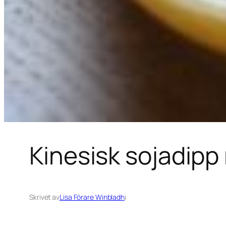
Kinesisk sojadip
Skrivet av
Lisa Förare Winbladh
i