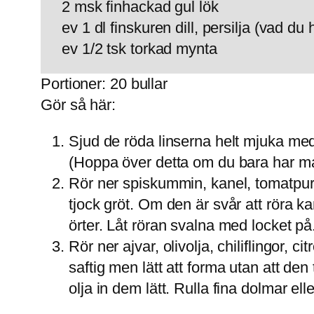
2 msk finhackad gul lök
ev 1 dl finskuren dill, persilja (vad d
ev 1/2 tsk torkad mynta
Portioner: 20 bullar
Gör så här:
Sjud de röda linserna helt mjuka med
(Hoppa över detta om du bara har mal
Rör ner spiskummin, kanel, tomatpuré
tjock gröt. Om den är svår att röra ka
örter. Låt röran svalna med locket på
Rör ner ajvar, olivolja, chiliflingor
saftig men lätt att forma utan att d
olja in dem lätt. Rulla fina dolmar elle