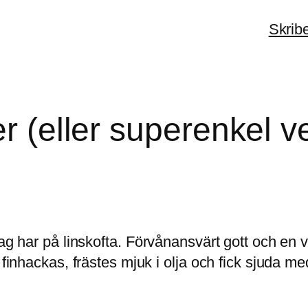
Skrib
er (eller superenkel v
ag har på linskofta. Förvånansvärt gott och en vä
finhackas, frästes mjuk i olja och fick sjuda med