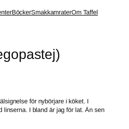
enter
Böcker
Smakkamrater
Om Taffel
egopastej)
lsignelse för nybörjare i köket. I
 linserna. I bland är jag för lat. Än sen