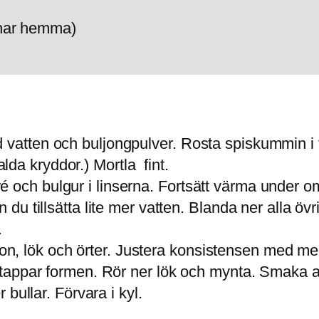
u har hemma)
 vatten och buljongpulver. Rosta spiskummin i t
da kryddor.) Mortla fint.
 och bulgur i linserna. Fortsätt värma under om
n du tillsätta lite mer vatten. Blanda ner alla ö
.
, citron, lök och örter. Justera konsistensen med
en tappar formen. Rör ner lök och mynta. Smaka
r bullar. Förvara i kyl.