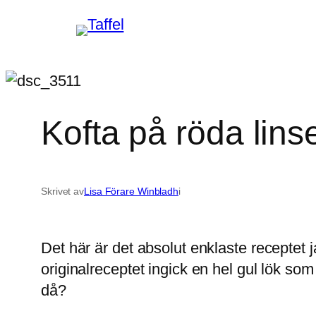
Hoppa
till
innehåll
Kofta på röda lins
Skrivet av
Lisa Förare Winbladh
i
Det här är det absolut enklaste receptet j
originalreceptet ingick en hel gul lök som 
då?