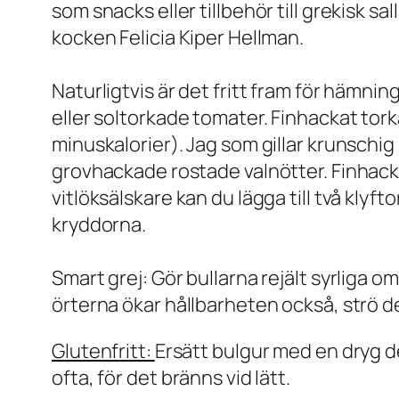
som snacks eller tillbehör till grekisk sa
kocken Felicia Kiper Hellman.
Naturligtvis är det fritt fram för hämni
eller soltorkade tomater. Finhackat torka
minuskalorier). Jag som gillar krunschi
grovhackade rostade valnötter. Finhacka
vitlöksälskare kan du lägga till två klyft
kryddorna.
Smart grej: Gör bullarna rejält syrliga o
örterna ökar hållbarheten också, strö d
Glutenfritt:
Ersätt bulgur med en dryg de
ofta, för det bränns vid lätt.