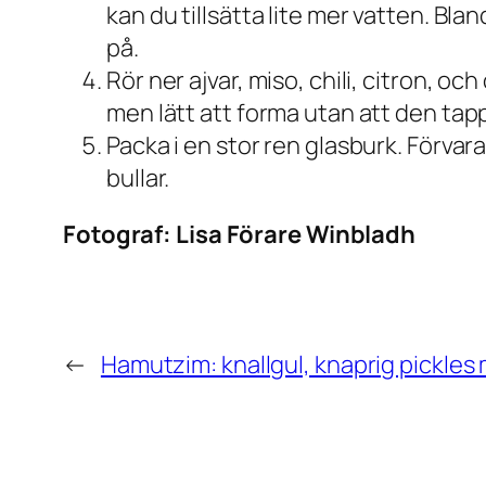
kan du tillsätta lite mer vatten. Bla
på.
Rör ner ajvar, miso, chili, citron, 
men lätt att forma utan att den tap
Packa i en stor ren glasburk. Förvara 
bullar.
Fotograf:
Lisa Förare Winbladh
←
Hamutzim: knallgul, knaprig pickle