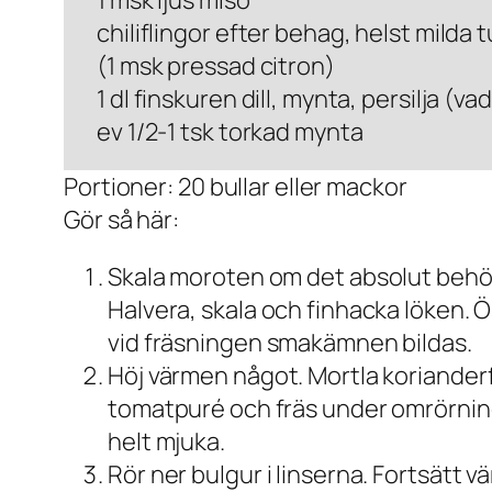
1 msk ljus miso
chiliflingor efter behag, helst milda 
(1 msk pressad citron)
1 dl finskuren dill, mynta, persilja (
ev 1/2-1 tsk torkad mynta
Portioner: 20 bullar eller mackor
Gör så här:
Skala moroten om det absolut behövs.
Halvera, skala och finhacka löken. Ös 
vid fräsningen smakämnen bildas.
Höj värmen något. Mortla korianderf
tomatpuré och fräs under omrörning e
helt mjuka.
Rör ner bulgur i linserna. Fortsätt 