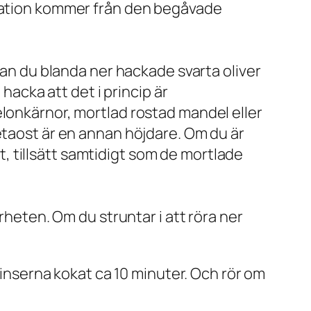
nspiration kommer från den begåvade
kan du blanda ner hackade svarta oliver
hacka att det i princip är
elonkärnor, mortlad rostad mandel eller
etaost är en annan höjdare. Om du är
lt, tillsätt samtidigt som de mortlade
rheten. Om du struntar i att röra ner
linserna kokat ca 10 minuter. Och rör om