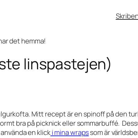
Skribe
ste linspastejen)
lgurkofta. Mitt recept är en spinoff på den tur
rmt bra på picknick eller sommarbuffé. Dessut
använda en klick
i mina wraps
som är världsber