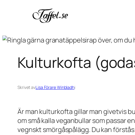
Hoppa
till
innehåll
Kulturkofta (goda
Skrivet av
Lisa Förare Winbladh
i
Är man kulturkofta gillar man givetvis bu
om små kalla veganbullar som passar eno
vegnskt smörgåspålägg. Du kan förstås 