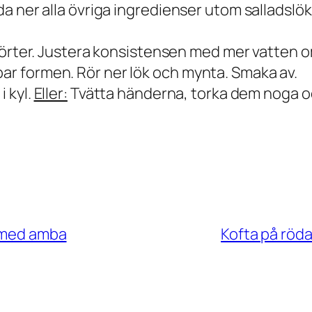
nda ner alla övriga ingredienser utom salladslö
och örter. Justera konsistensen med mer vatten 
par formen. Rör ner lök och mynta. Smaka av.
i kyl.
Eller:
Tvätta händerna, torka dem noga och 
s med amba
Kofta på röda