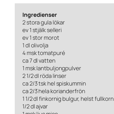
Ingredienser
2 stora gula lökar
ev 1 stjälk selleri
ev 1 stor morot
1 dl olivolja
4 msk tomatpuré
ca 7 dl vatten
1 msk lantbuljongpulver
2 1/2 dl röda linser
ca 2/3 tsk hel spiskummin
ca 2/3 hela korianderfrön
1 1/2 dl finkornig bulgur, helst fullkorn
1/2 dl ajvar