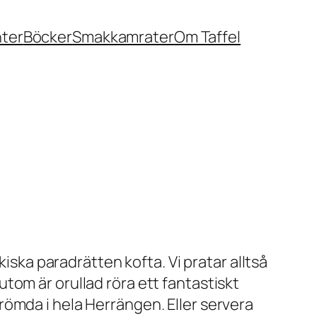
nter
Böcker
Smakkamrater
Om Taffel
kiska paradrätten kofta. Vi pratar alltså
om är orullad röra ett fantastiskt
ömda i hela Herrängen. Eller servera