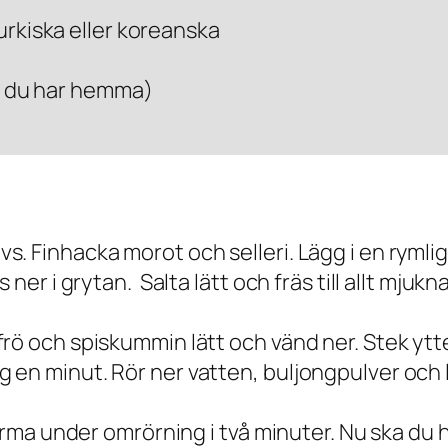
turkiska eller koreanska
vad du har hemma)
 Finhacka morot och selleri. Lägg i en rymlig 
ner i grytan. Salta lätt och fräs till allt mjukn
rö och spiskummin lätt och vänd ner. Stek ytt
n minut. Rör ner vatten, buljongpulver och lin
värma under omrörning i två minuter. Nu ska du h