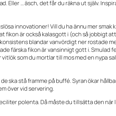
llad. Eller … äsch, det får du räkna ut själv. I
ngslösa innovationer! Vill du ha ännu mer smak 
t fikon är också kalasgott i (och så jobbigt att 
g konsistens blandar vanvördigt ner rostade m
de färska fikon är vansinnigt gott i. Smulad f
or vitlök som du mortlar till mos med en nypa sa
m de ska stå framme på buffé. Syran ökar hållba
em över vid servering.
ciliter polenta. Då måste du tillsätta den när 