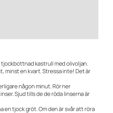
tjockbottnad kastrull med olivoljan.
at, minst en kvart. Stressa inte! Det är
erligare någon minut. Rör ner
ser. Sjud tills de de röda linserna är
a en tjock gröt. Om den är svår att röra