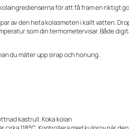
kolaingredienserna för att få fram en riktigt g
par av den heta kolasmeten i kallt vatten. Dro
temperatur som din termometervisar. Både digit
innan du mäter upp sirap och honung.
ottnad kastrull. Koka kolan
är cirka 118°C. Kontrollera med kulprov när de