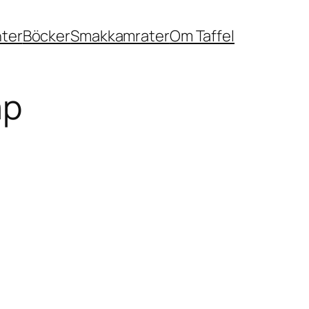
nter
Böcker
Smakkamrater
Om Taffel
ap