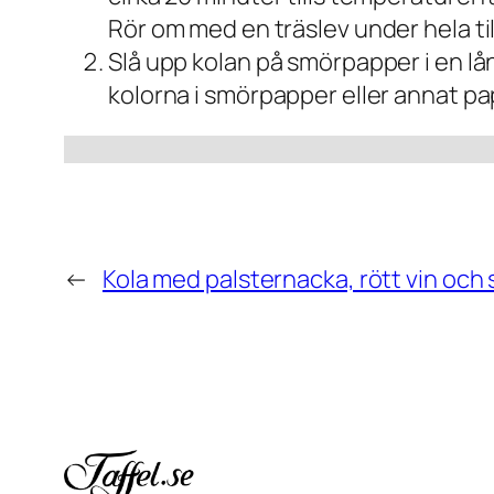
Rör om med en träslev under hela ti
Slå upp kolan på smörpapper i en långp
kolorna i smörpapper eller annat pa
←
Kola med palsternacka, rött vin och