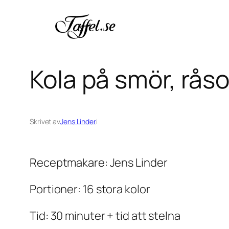
Hoppa
till
innehåll
Kola på smör, rås
Skrivet av
Jens Linder
i
Receptmakare: Jens Linder
Portioner: 16 stora kolor
Tid: 30 minuter + tid att stelna