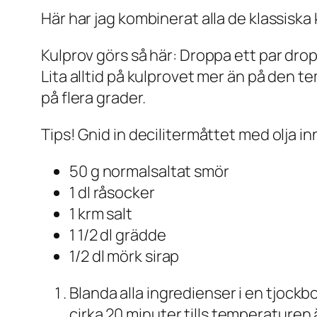
Här har jag kombinerat alla de klassiska 
Kulprov görs så här: Droppa ett par drop
Lita alltid på kulprovet mer än på den 
på flera grader.
Tips! Gnid in decilitermåttet med olja 
50 g normalsaltat smör
1 dl råsocker
1 krm salt
1 1/2 dl grädde
1/2 dl mörk sirap
Blanda alla ingredienser i en tjockb
cirka 20 minuter tills temperaturen 