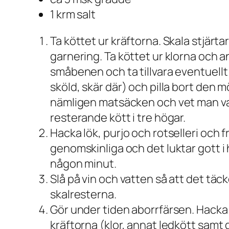
1 krm salt
Ta köttet ur kräftorna. Skala stjärtar
garnering. Ta köttet ur klorna och 
småbenen och ta tillvara eventuellt
sköld, skär där) och pilla bort den 
nämligen matsäcken och vet man vad 
resterande kött i tre högar.
Hacka lök, purjo och rotselleri och f
genomskinliga och det luktar gott i 
någon minut.
Slå på vin och vatten så att det täc
skalresterna.
Gör under tiden aborrfärsen. Hacka
kräftorna (klor, annat ledkött samt 