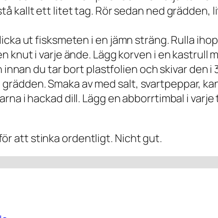
 kallt ett litet tag. Rör sedan ned grädden, lite 
licka ut fisksmeten i en jämn sträng. Rulla ihop 
 en knut i varje ände. Lägg korven i en kastrull 
en innan du tar bort plastfolien och skivar den i 
t grädden. Smaka av med salt, svartpeppar, ka
arna i hackad dill. Lägg en abborrtimbal i varje
 för att stinka ordentligt. Nicht gut.