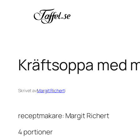
Hoppa
till
innehåll
Kräftsoppa med må
Skrivet av
Margit Richert
i
receptmakare: Margit Richert
4 portioner