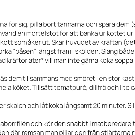
na för sig, pilla bort tarmarna och spara dem (s
använd en mortelstöt för att banka ur köttet u
 kött som åker ut. Skär huvudet av kräftan (d
mörka “påsen” längst fram i skölden. Släng båd
kräftor äter* vill man inte gärna koka soppa p
räs dem tillsammans med smöret i en stor kastru
hela köket. Tillsätt tomatpuré, dillfrö och lite
ker skalen och låt koka långsamt 20 minuter. S
 aborrfilén och kör den snabbt i matberedare
den där remsan man pillar den från stjärtarna n