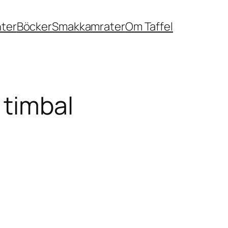
nter
Böcker
Smakkamrater
Om Taffel
 timbal