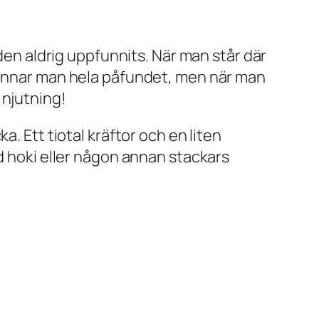
 den aldrig uppfunnits. När man står där
rbannar man hela påfundet, men när man
 njutning!
. Ett tiotal kräftor och en liten
ed hoki eller någon annan stackars