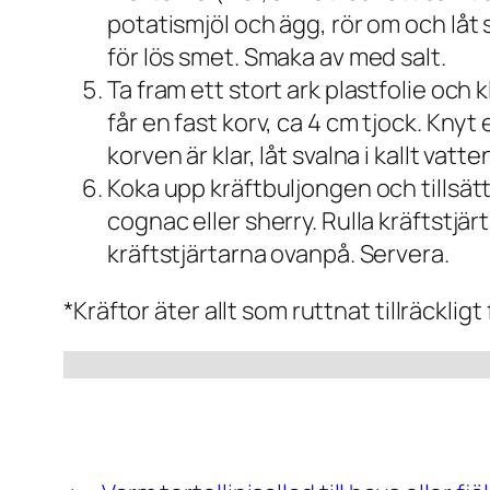
potatismjöl och ägg, rör om och låt stå
för lös smet. Smaka av med salt.
Ta fram ett stort ark plastfolie och k
får en fast korv, ca 4 cm tjock. Knyt
korven är klar, låt svalna i kallt vatt
Koka upp kräftbuljongen och tillsät
cognac eller sherry. Rulla kräftstjärt
kräftstjärtarna ovanpå. Servera.
*Kräftor äter allt som ruttnat tillräckligt