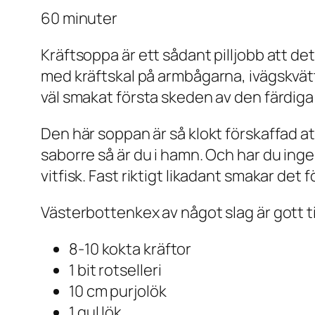
60 minuter
Kräftsoppa är ett sådant pilljobb att de
med kräftskal på armbågarna, ivägskvät
väl smakat första skeden av den färdiga
Den här soppan är så klokt förskaffad att
saborre så är du i hamn. Och har du inge
vitfisk. Fast riktigt likadant smakar det f
Västerbottenkex av något slag är gott til
8-10 kokta kräftor
1 bit rotselleri
10 cm purjolök
1 gul lök