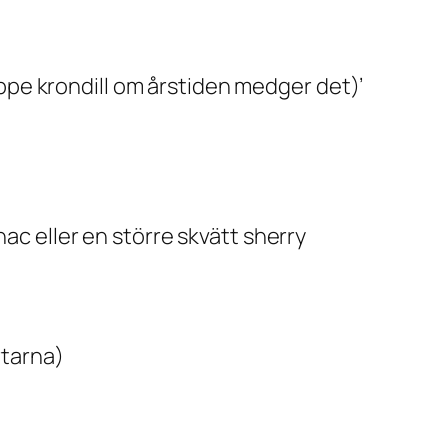
knippe krondill om årstiden medger det)’
nac eller en större skvätt sherry
rtarna)