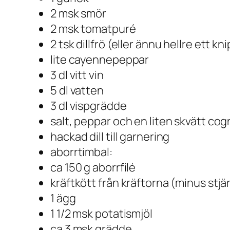
2 msk smör
2 msk tomatpuré
2 tsk dillfrö (eller ännu hellre ett 
lite cayennepeppar
3 dl vitt vin
5 dl vatten
3 dl vispgrädde
salt, peppar och en liten skvätt cog
hackad dill till garnering
aborrtimbal:
ca 150 g aborrfilé
kräftkött från kräftorna (minus stjä
1 ägg
1 1/2 msk potatismjöl
ca 3 msk grädde