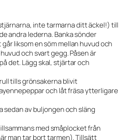
tjärnarna, inte tarmarna ditt äckel!) till
r de andra lederna. Banka sönder
et går liksom en söm mellan huvud och
e huvud och svart gegg. Påsen är
å det. Lägg skal, stjärtar och
ll tills grönsakerna blivit
 cayennepeppar och låt fräsa ytterligare
ila sedan av buljongen och släng
 tillsammans med småplocket från
är man tar bort tarmen). Tillsätt