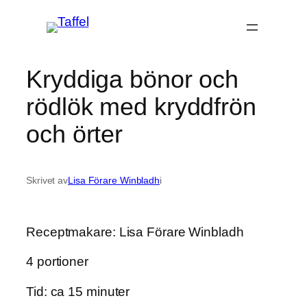
Hoppa
till
innehåll
Kryddiga bönor och
rödlök med kryddfrön
och örter
Skrivet av
Lisa Förare Winbladh
i
Receptmakare: Lisa Förare Winbladh
4 portioner
Tid: ca 15 minuter