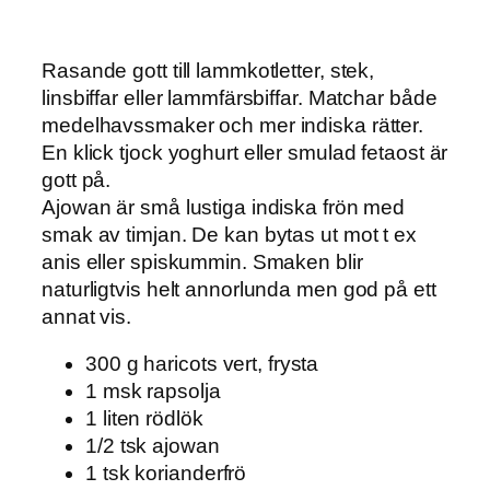
Rasande gott till lammkotletter, stek,
linsbiffar eller lammfärsbiffar. Matchar både
medelhavssmaker och mer indiska rätter.
En klick tjock yoghurt eller smulad fetaost är
gott på.
Ajowan är små lustiga indiska frön med
smak av timjan. De kan bytas ut mot t ex
anis eller spiskummin. Smaken blir
naturligtvis helt annorlunda men god på ett
annat vis.
300 g haricots vert, frysta
1 msk rapsolja
1 liten rödlök
1/2 tsk ajowan
1 tsk korianderfrö