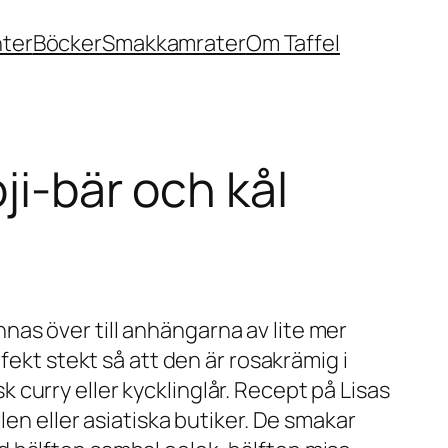
nter
Böcker
Smakkamrater
Om Taffel
ji-bär och kål
innas över till anhängarna av lite mer
fekt stekt så att den är rosakrämig i
sk curry eller kycklinglår. Recept på Lisas
en eller asiatiska butiker. De smakar