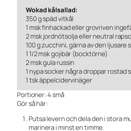
Wokad kålsallad:
350 g späd vitkål
1 msk finhackad eller grovriven ingef
2 msk jordnötsolja eller neutral rapso
100 g zucchini, gärna av den ljusare 
1 1/2 msk gojibär (bocktörne)
2 msk gula russin
1 nypa socker några droppar rostad 
1 tsk äppelcidervinäger
Portioner: 4 små
Gör så här:
Putsa levern och dela den i stora mu
marinera i minst en timme.