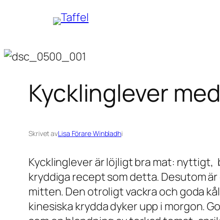
Hoppa
till
innehåll
Kycklinglever med 
Skrivet av
Lisa Förare Winbladh
i
Kycklinglever är löjligt bra mat: nyttigt
kryddiga recept som detta. Desutom är de
mitten. Den otroligt vackra och goda kålsa
kinesiska krydda dyker upp i morgon. Goj