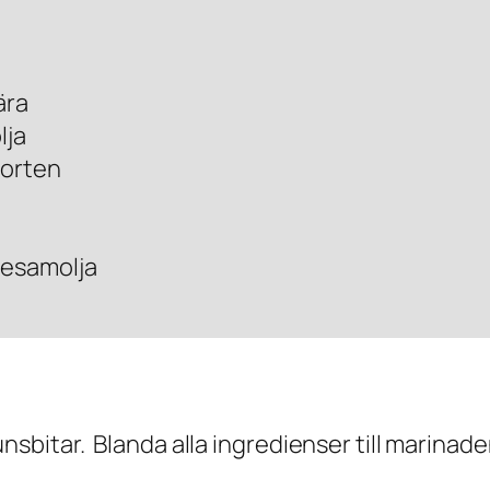
ära
lja
sorten
sesamolja
nsbitar. Blanda alla ingredienser till marinad