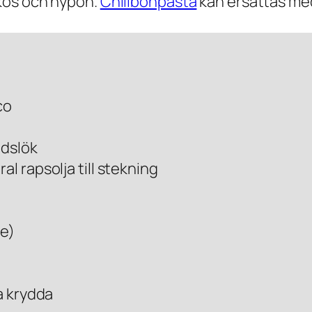
ikos och nypon.
Chilibönpasta
kan ersättas med
co
adslök
l rapsolja till stekning
te)
ka krydda