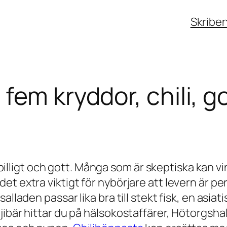
Skribe
fem kryddor, chili, go
, billigt och gott. Många som är skeptiska kan v
t extra viktigt för nybörjare att levern är per
lladen passar lika bra till stekt fisk, en asiati
ibär hittar du på hälsokostaffärer, Hötorgshall