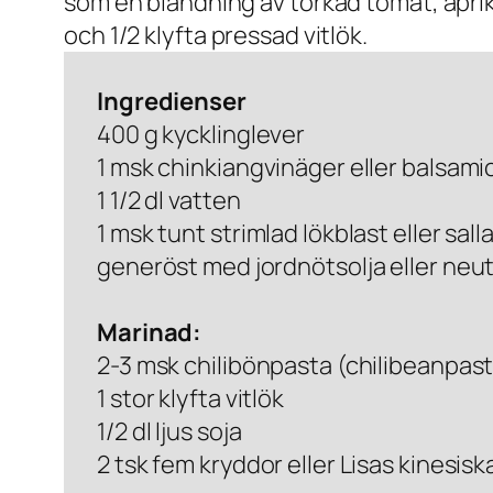
som en blandning av torkad tomat, apr
och 1/2 klyfta pressad vitlök.
Ingredienser
400 g kycklinglever
1 msk chinkiangvinäger eller balsami
1 1/2 dl vatten
1 msk tunt strimlad lökblast eller sall
generöst med jordnötsolja eller neutra
Marinad:
2-3 msk chilibönpasta (chilibeanpas
1 stor klyfta vitlök
1/2 dl ljus soja
2 tsk fem kryddor eller Lisas kinesis