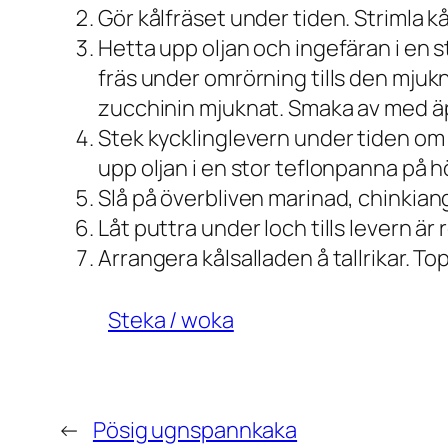
Gör kålfräset under tiden. Strimla kål
Hetta upp oljan och ingefäran i en 
fräs under omrörning tills den mjukn
zucchinin mjuknat. Smaka av med äp
Stek kycklinglevern under tiden om 
upp oljan i en stor teflonpanna på 
Slå på överbliven marinad, chinkiang
Låt puttra under loch tills levern är
Arrangera kålsalladen å tallrikar. To
Steka / woka
←
Pösig ugnspannkaka