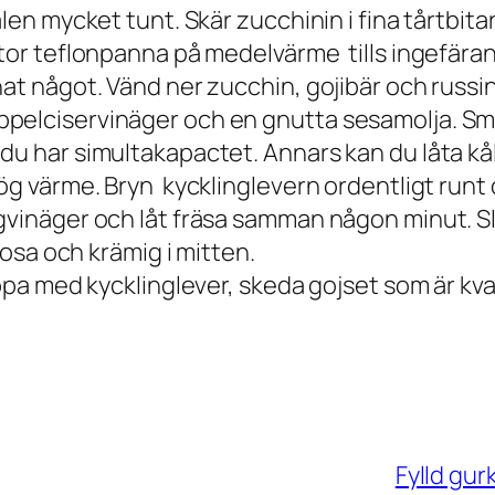
en mycket tunt. Skär zucchinin i fina tårtbitar 
stor teflonpanna på medelvärme tills ingefäran
at något. Vänd ner zucchin, gojibär och russin.
pelciservinäger och en gnutta sesamolja. Sm
du har simultakapactet. Annars kan du låta kå
hög värme. Bryn kycklinglevern ordentligt runt
vinäger och låt fräsa samman någon minut. Slå 
 rosa och krämig i mitten.
ppa med kycklinglever, skeda gojset som är kvar
Fylld gur