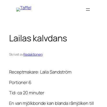
Hoppa
till
innehåll
Lailas kalvdans
Skrivet av
Redaktionen
i
Receptmakare: Laila Sandström
Portioner:6
Tid: ca 20 minuter
En van mjölkbonde kan blanda råmjölken till