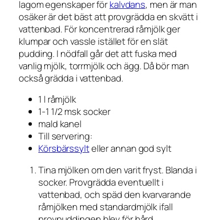
lagom egenskaper för
kalvdans
, men är man
osäker är det bäst att provgrädda en skvätt i
vattenbad. För koncentrerad råmjölk ger
klumpar och vassle istället för en slät
pudding. I nödfall går det att fuska med
vanlig mjölk, torrmjölk och ägg. Då bör man
också grädda i vattenbad.
1 l råmjölk
1-1 1/2 msk socker
mald kanel
Till servering:
Körsbärssylt
eller annan god sylt
Tina mjölken om den varit fryst. Blanda i
socker. Provgrädda eventuellt i
vattenbad, och späd den kvarvarande
råmjölken med standardmjölk ifall
provpuddingen blev för hård.