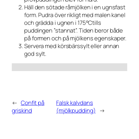
Häll den sötade råmjölken i en ugnsfast
form. Pudra över rikligt med malen kanel
och grädda i ugnen i 175°Ctills
puddingen ”stannat”. Tiden beror både
på formen och på mjölkens egenskaper.
Servera med körsbärssylt eller annan
god sylt.
←
Confit på
Falsk kalvdans
griskind
(mjölkpudding)
→