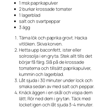
1 msk paprikapulver
2 burkar krossade tomater
1 lagerblad
salt och svartpeppar
3 ägg
Tärna lök och paprika grovt. Hacka
vitlöken. Skiva korven.
Hetta upp baconfett, ister eller
solrosolja i en gryta. Stek allt tills det
börjar få färg. Slå på de krossade
tomaterna och tillsätt paprikapulver,
kummin och lagerblad.
Låt sjuda i 30 minuter under lock och
smaka sedan av med salt och peppar.
Knäck äggen i en skål och vispa dem
lätt. Rör ned dem i grytan. Täck med
locket igen och låt sjuda 3-4 minuter.