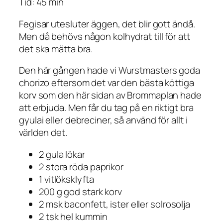
Tid: 45 min
Fegisar utesluter äggen, det blir gott ändå.
Men då behövs någon kolhydrat till för att
det ska mätta bra.
Den här gången hade vi Wurstmasters goda
chorizo eftersom det var den bästa köttiga
korv som den här sidan av Brommaplan hade
att erbjuda. Men får du tag på en riktigt bra
gyulai eller debreciner, så använd för allt i
världen det.
2 gula lökar
2 stora röda paprikor
1 vitlöksklyfta
200 g god stark korv
2 msk baconfett, ister eller solrosolja
2 tsk hel kummin