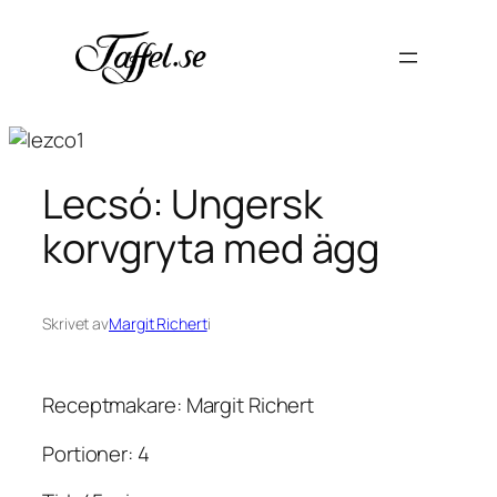
Hoppa
till
innehåll
Lecsó: Ungersk
korvgryta med ägg
Skrivet av
Margit Richert
i
Receptmakare: Margit Richert
Portioner: 4