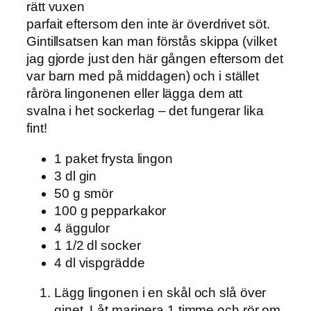
rätt vuxen
parfait eftersom den inte är överdrivet söt.
Gintillsatsen kan man förstås skippa (vilket
jag gjorde just den här gången eftersom det
var barn med på middagen) och i stället
råröra lingonenen eller lägga dem att
svalna i het sockerlag – det fungerar lika
fint!
1 paket frysta lingon
3 dl gin
50 g smör
100 g pepparkakor
4 äggulor
1 1/2 dl socker
4 dl vispgrädde
Lägg lingonen i en skål och slå över
ginet. Låt marinera 1 timme och rör om