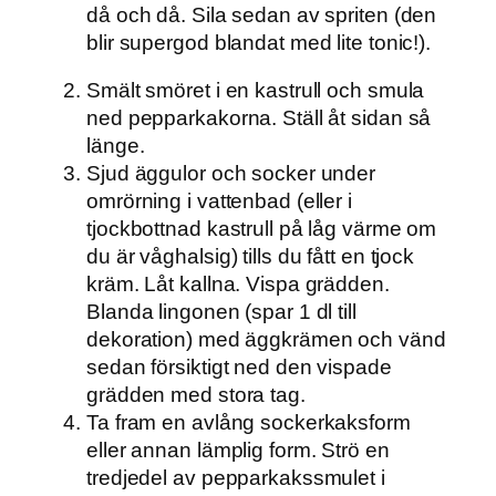
då och då. Sila sedan av spriten (den
blir supergod blandat med lite tonic!).
Smält smöret i en kastrull och smula
ned pepparkakorna. Ställ åt sidan så
länge.
Sjud äggulor och socker under
omrörning i vattenbad (eller i
tjockbottnad kastrull på låg värme om
du är våghalsig) tills du fått en tjock
kräm. Låt kallna. Vispa grädden.
Blanda lingonen (spar 1 dl till
dekoration) med äggkrämen och vänd
sedan försiktigt ned den vispade
grädden med stora tag.
Ta fram en avlång sockerkaksform
eller annan lämplig form. Strö en
tredjedel av pepparkakssmulet i