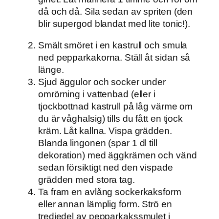
då och då. Sila sedan av spriten (den
blir supergod blandat med lite tonic!).
Smält smöret i en kastrull och smula
ned pepparkakorna. Ställ åt sidan så
länge.
Sjud äggulor och socker under
omrörning i vattenbad (eller i
tjockbottnad kastrull på låg värme om
du är våghalsig) tills du fått en tjock
kräm. Låt kallna. Vispa grädden.
Blanda lingonen (spar 1 dl till
dekoration) med äggkrämen och vänd
sedan försiktigt ned den vispade
grädden med stora tag.
Ta fram en avlång sockerkaksform
eller annan lämplig form. Strö en
tredjedel av pepparkakssmulet i