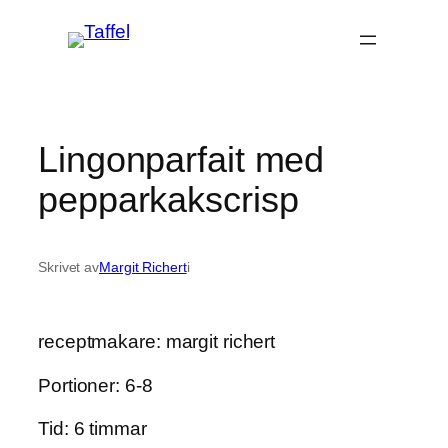
Hoppa
till
innehåll
Lingonparfait med
pepparkakscrisp
Skrivet av
Margit Richert
i
receptmakare: margit richert
Portioner: 6-8
Tid: 6 timmar