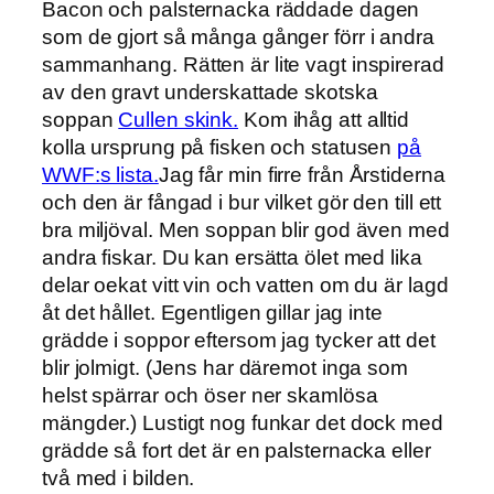
Bacon och palsternacka räddade dagen
som de gjort så många gånger förr i andra
sammanhang. Rätten är lite vagt inspirerad
av den gravt underskattade skotska
soppan
Cullen skink.
Kom ihåg att alltid
kolla ursprung på fisken och statusen
på
WWF:s lista.
Jag får min firre från Årstiderna
och den är fångad i bur vilket gör den till ett
bra miljöval. Men soppan blir god även med
andra fiskar. Du kan ersätta ölet med lika
delar oekat vitt vin och vatten om du är lagd
åt det hållet. Egentligen gillar jag inte
grädde i soppor eftersom jag tycker att det
blir jolmigt. (Jens har däremot inga som
helst spärrar och öser ner skamlösa
mängder.) Lustigt nog funkar det dock med
grädde så fort det är en palsternacka eller
två med i bilden.