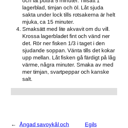
och låt puttra 5 minuter. Tillsätt 1
lagerblad, timjan och öl. Låt sjuda
sakta under lock tills rotsakerna är helt
mjuka, ca 15 minuter.
Smaksätt med lite akvavit om du vill.
Krossa lagerbladet fint och vänd ner
det. Rör ner fisken 1/3 i taget i den
sjudande soppan. Vänta tills det kokar
upp mellan. Låt fisken gå färdigt på låg
värme, några minuter. Smaka av med
mer timjan, svartpeppar och kanske
salt.
←
Ångad savoykål och
Egils