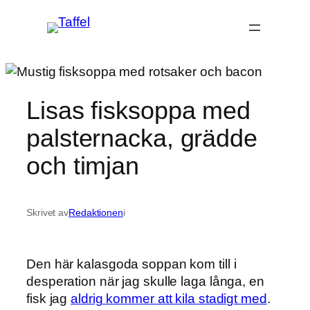
Hoppa
till
innehåll
Lisas fisksoppa med
palsternacka, grädde
och timjan
Skrivet av
Redaktionen
i
Den här kalasgoda soppan kom till i
desperation när jag skulle laga långa, en
fisk jag
aldrig kommer att kila stadigt med
.