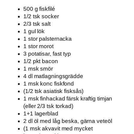
500 g fiskfilé
1/2 tsk socker
2/3 tsk salt
1 gul lök
1 stor palsternacka
1 stor morot
3 potatisar, fast typ
1/2 pkt bacon
1 msk smör
4 dl matlagningsgrädde
1 msk konc fiskfond
(1/2 tsk asiatisk fisksås)
1 msk finhackad färsk kraftig timjan
(eller 2/3 tsk torkad)
1+1 lagerblad
2 dl öl med låg beska, gärna veteöl
(1 msk akvavit med mycket