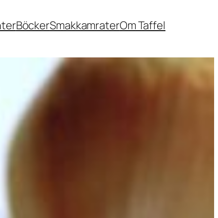
nter
Böcker
Smakkamrater
Om Taffel