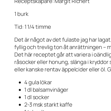
Receptskapare: Margit Richert
1 burk
Tid: 1 1/4 timme
Det är något av det fulaste jag har laga
fyllig och trevlig ton åt anrättningen – 
Det här receptet går att variera i oändl
råsocker eller honung, slänga i kryddor so
eller kanske rentav äppelcider eller öl. Got
4 gula lökar
1 dl balsamvinäger
1 dl socker
2-3 msk starkt kaffe