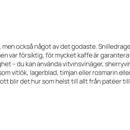
t, men också något av det godaste. Snilledraget
men var försiktig, för mycket kaffe är garantera
ighet – du kan använda vitvinsvinäger, sherryv
m vitlök, lagerblad, timjan eller rosmarin eller 
t blir det hur som helst till allt från patéer til