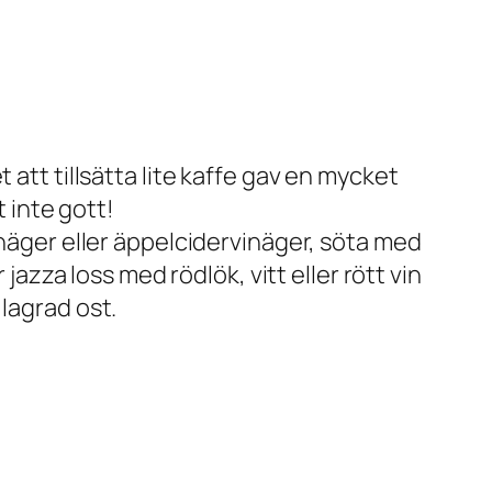
 att tillsätta lite kaffe gav en mycket
t inte gott!
inäger eller äppelcidervinäger, söta med
jazza loss med rödlök, vitt eller rött vin
l lagrad ost.