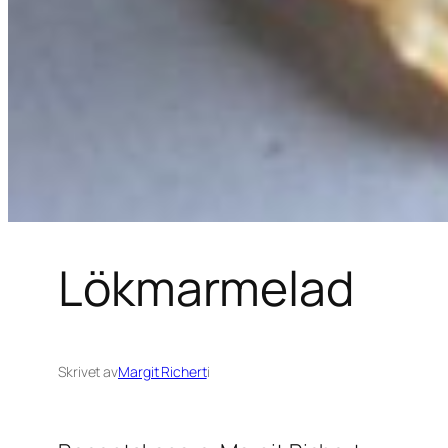
Lökmarmelad
Skrivet av
Margit Richert
i