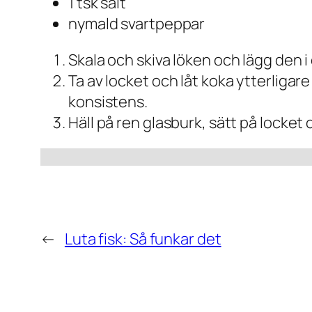
1 tsk salt
nymald svartpeppar
Skala och skiva löken och lägg den i
Ta av locket och låt koka ytterligar
konsistens.
Häll på ren glasburk, sätt på locket o
←
Luta fisk: Så funkar det