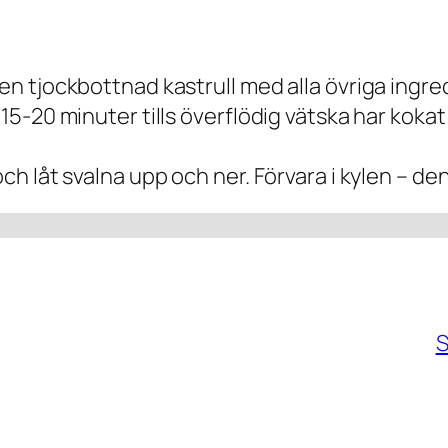
 en tjockbottnad kastrull med alla övriga ingred
e 15-20 minuter tills överflödig vätska har kok
ch låt svalna upp och ner. Förvara i kylen – den
S