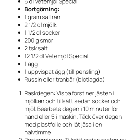
6 dl Vetemjöl Special
Bortgörning:
1 gram saffran
2 1/2 dl mjölk
1 1/2 dl socker
200 g smör
2 tsk salt
12 1/2 dl Vetemjöl Special
1 ägg
1 uppvispat ägg (till pensling)
Russin eller tranbär (blötlagda)
Raskdegen: Vispa först ner jästen i
mjölken och tillsätt sedan socker och
mjöl. Bearbeta degen i 10 minuter för
hand eller 5 i maskin. Täck över degen
med plastfolie och låt jäsa i en
halvtimme
Bortgörningen: Tillsätt sedan resten av