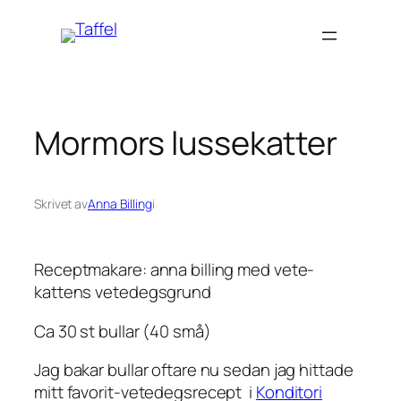
Hoppa
till
innehåll
Mormors lussekatter
Skrivet av
Anna Billing
i
Receptmakare: anna billing med vete-
kattens vetedegsgrund
Ca 30 st bullar (40 små)
Jag bakar bullar oftare nu sedan jag hittade
mitt favorit-vetedegsrecept i
Konditori