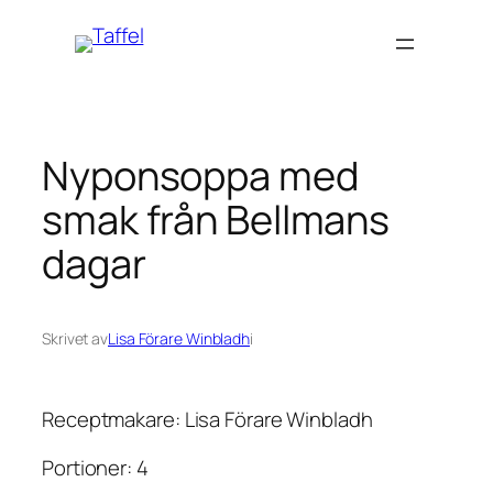
Hoppa
till
innehåll
Nyponsoppa med
smak från Bellmans
dagar
Skrivet av
Lisa Förare Winbladh
i
Receptmakare: Lisa Förare Winbladh
Portioner: 4