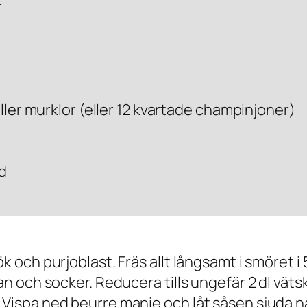
r
eller murklor (eller 12 kvartade champinjoner)
öd
ök och purjoblast. Fräs allt långsamt i smöret i
jan och socker. Reducera tills ungefär 2 dl väts
 Vispa ned beurre manie och låt såsen sjuda n