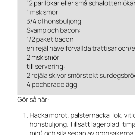
12 pärllökar eller små schalottenlöka
1 msk smör
3/4 dl hönsbuljong
Svamp och bacon:
1/2 paket bacon
en rejäl näve förvällda trattisar och/
2 msk smör
till servering:
2 rejäla skivor smörstekt surdegsbr
4 pocherade ägg
Gör så här:
Hacka morot, palsternacka, lök, vitl
hönsbuljong. Tillsätt lagerblad, tim
mig) och sila sedan av grönsakerna.