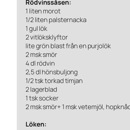
Rödvinssåsen:
1 liten morot
1/2 liten palsternacka
1 gul lök
2 vitlöksklyftor
lite grön blast från en purjolök
2 msk smör
4 dl rödvin
2,5 dl hönsbuljong
1/2 tsk torkad timjan
2 lagerblad
1 tsk socker
2 msk smör+ 1 msk vetemjöl, hopknå
Löken: