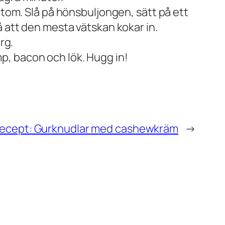
ntom. Slå på hönsbuljongen, sätt på ett
å att den mesta vätskan kokar in.
rg.
p, bacon och lök. Hugg in!
ecept: Gurknudlar med cashewkräm
→