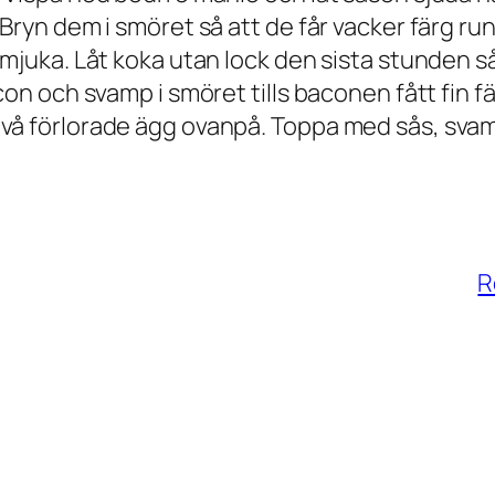
Bryn dem i smöret så att de får vacker färg ru
 mjuka. Låt koka utan lock den sista stunden s
con och svamp i smöret tills baconen fått fin fä
vå förlorade ägg ovanpå. Toppa med sås, svam
R