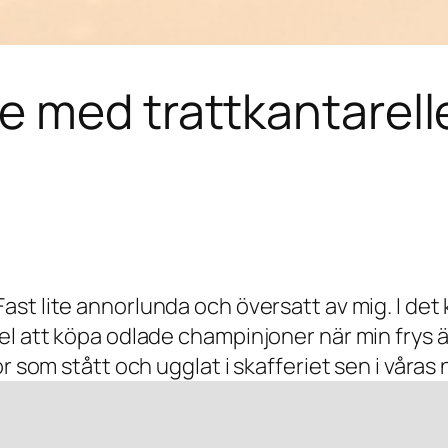
 med trattkantarell
 Fast lite annorlunda och översatt av mig. I det
el att köpa odlade champinjoner när min frys ä
or som stått och ugglat i skafferiet sen i våra