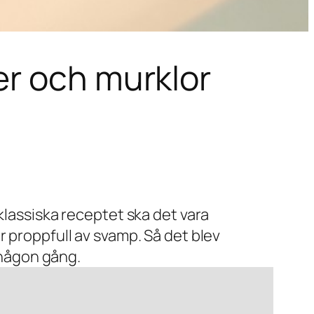
er och murklor
 klassiska receptet ska det vara
r proppfull av svamp. Så det blev
s någon gång.