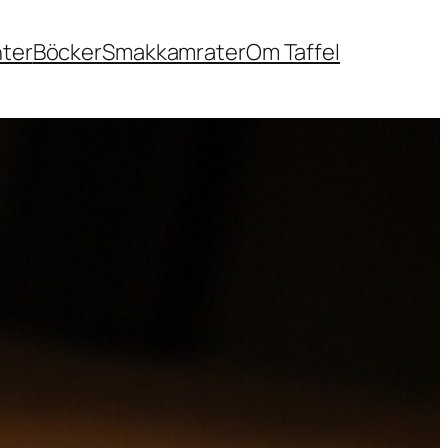
nter
Böcker
Smakkamrater
Om Taffel