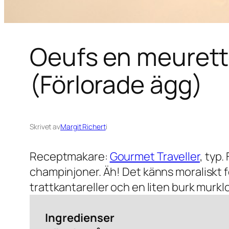
Oeufs en meurette
(Förlorade ägg)
Skrivet av
Margit Richert
i
Receptmakare:
Gourmet Traveller
, typ.
champinjoner. Äh! Det känns moraliskt f
trattkantareller och en liten burk murkl
Ingredienser