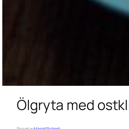
Ölgryta med ostk
Skrivet av
Margit Richert
i