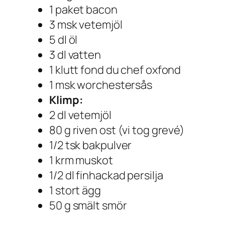
1 paket bacon
3 msk vetemjöl
5 dl öl
3 dl vatten
1 klutt fond du chef oxfond
1 msk worchestersås
Klimp:
2 dl vetemjöl
80 g riven ost (vi tog grevé)
1/2 tsk bakpulver
1 krm muskot
1/2 dl finhackad persilja
1 stort ägg
50 g smält smör