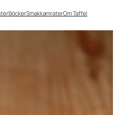
nter
Böcker
Smakkamrater
Om Taffel