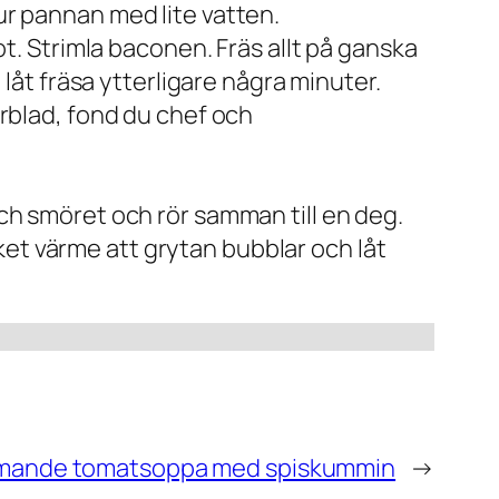
 ur pannan med lite vatten.
rot. Strimla baconen. Fräs allt på ganska
h låt fräsa ytterligare några minuter.
erblad, fond du chef och
och smöret och rör samman till en deg.
ket värme att grytan bubblar och låt
mande tomatsoppa med spiskummin
→