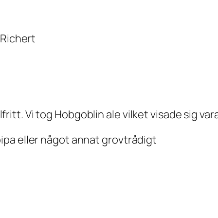
 Richert
alfritt. Vi tog Hobgoblin ale vilket visade sig var
pipa eller något annat grovtrådigt