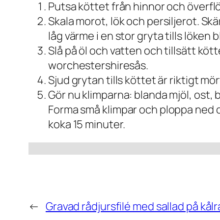
Putsa köttet från hinnor och överflö
Skala morot, lök och persiljerot. Skä
låg värme i en stor gryta tills löken 
Slå på öl och vatten och tillsätt kö
worchestershiresås.
Sjud grytan tills köttet är riktigt mör
Gör nu klimparna: blanda mjöl, ost, 
Forma små klimpar och ploppa ned de
koka 15 minuter.
←
Gravad rådjursfilé med sallad på kål