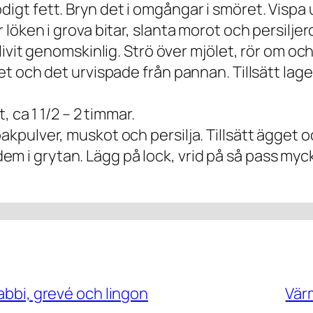
digt fett. Bryn det i omgångar i smöret. Vispa
r löken i grova bitar, slanta morot och persilje
blivit genomskinlig. Strö över mjölet, rör om oc
ttet och det urvispade från pannan. Tillsätt lag
t, ca 1 1/2 – 2 timmar.
bakpulver, muskot och persilja. Tillsätt ägget 
m i grytan. Lägg på lock, vrid på så pass myc
rabbi, grevé och lingon
Vär