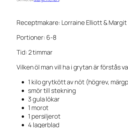
Receptmakare: Lorraine Elliott & Margit
Portioner: 6-8
Tid: 2 timmar
Vilken öl man vill ha i grytan är förstås v
1 kilo grytkött av nöt (högrev, märg
smör till stekning
3 gula lökar
1 morot
1 persiljerot
4 lagerblad