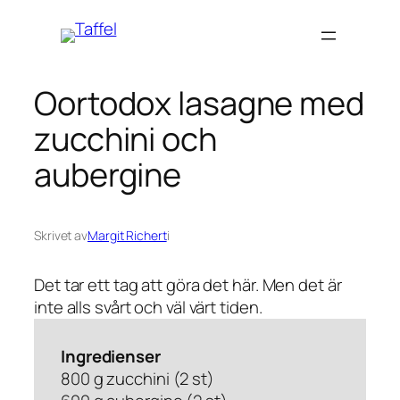
Hoppa
till
innehåll
Oortodox lasagne med
zucchini och
aubergine
Skrivet av
Margit Richert
i
Det tar ett tag att göra det här. Men det är
inte alls svårt och väl värt tiden.
Ingredienser
800 g zucchini (2 st)