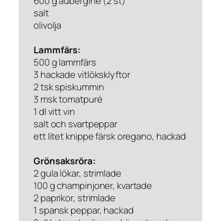
600 g aubergine (2 st)
salt
olivolja
Lammfärs:
500 g lammfärs
3 hackade vitlöksklyftor
2 tsk spiskummin
3 msk tomatpuré
1 dl vitt vin
salt och svartpeppar
ett litet knippe färsk oregano, hackad
Grönsaksröra:
2 gula lökar, strimlade
100 g champinjoner, kvartade
2 paprikor, strimlade
1 spansk peppar, hackad