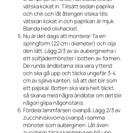
vätska kokat in. Tillsätt sedan paprika
och chili och låt återigen steka tills
vätskan kokat in och paprikan är mjuk.
Blanda ned olivhacket.
Nu är det dags att montera! Ta en
springform (22 cm i diameter) och olja
den lätt. Lägg 2/3 av av auberginerna i
ett solfjädermönster i botten av formen.
De runda ändbitarna ska vara ytterst
och ska gå upp och täcka ungefär 3-4
cm av själva kanten, så att det blir som
ett pajskal. Botten ska vara helt täckt,
så skarva med några ändbitar om det blir
någon glipa någonstans.
Fördela lammfärsen ovanpå. Lägg 2/3 av
zucchiniskivorna ovanpå i samma
mönster som auberginen. Låt även
zucchinin täcka kanterna en bit upp.