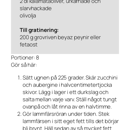
2 dl kalamataoliver, urkärnade och
slarvhackade
olivolja
Till gratinering:
200 g grovriven beyaz peynir eller
fetaost
Portioner: 8
Gör så här:
Sätt ugnen på 225 grader. Skär zucchini
och aubergine i halvcentimetertjocka
skivor. Lägg i lager i ett durkslag och
salta mellan varje varv. Ställ något tungt
ovanpå och låt rinna av en halvtimme.
Gör lammfärsröran under tiden. Stek
lammfärsen i sitt eget fett tills det börjar
bli brynt. Häll sedan av så mycket fett