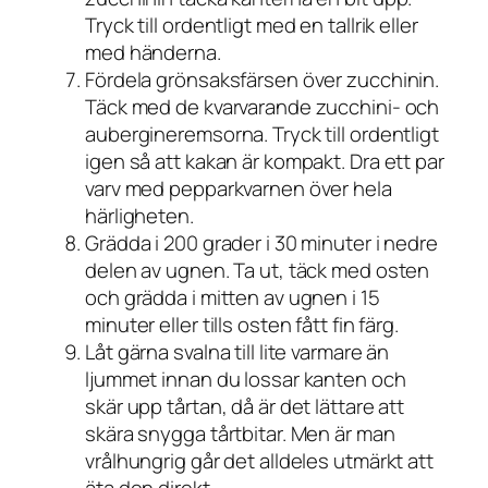
Tryck till ordentligt med en tallrik eller
med händerna.
Fördela grönsaksfärsen över zucchinin.
Täck med de kvarvarande zucchini- och
aubergineremsorna. Tryck till ordentligt
igen så att kakan är kompakt. Dra ett par
varv med pepparkvarnen över hela
härligheten.
Grädda i 200 grader i 30 minuter i nedre
delen av ugnen. Ta ut, täck med osten
och grädda i mitten av ugnen i 15
minuter eller tills osten fått fin färg.
Låt gärna svalna till lite varmare än
ljummet innan du lossar kanten och
skär upp tårtan, då är det lättare att
skära snygga tårtbitar. Men är man
vrålhungrig går det alldeles utmärkt att
äta den direkt.