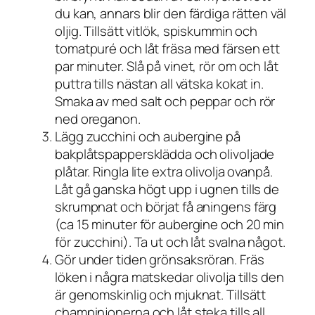
du kan, annars blir den färdiga rätten väl
oljig. Tillsätt vitlök, spiskummin och
tomatpuré och låt fräsa med färsen ett
par minuter. Slå på vinet, rör om och låt
puttra tills nästan all vätska kokat in.
Smaka av med salt och peppar och rör
ned oreganon.
Lägg zucchini och aubergine på
bakplåtspappersklädda och olivoljade
plåtar. Ringla lite extra olivolja ovanpå.
Låt gå ganska högt upp i ugnen tills de
skrumpnat och börjat få aningens färg
(ca 15 minuter för aubergine och 20 min
för zucchini). Ta ut och låt svalna något.
Gör under tiden grönsaksröran. Fräs
löken i några matskedar olivolja tills den
är genomskinlig och mjuknat. Tillsätt
champinjonerna och låt steka tills all