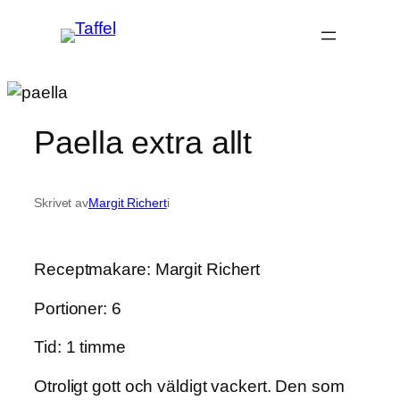
Hoppa
till
innehåll
Paella extra allt
Skrivet av
Margit Richert
i
Receptmakare: Margit Richert
Portioner: 6
Tid: 1 timme
Otroligt gott och väldigt vackert. Den som