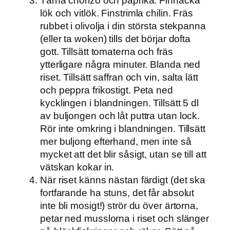
Tärna chorizo och paprika. Finhacka
lök och vitlök. Finstrimla chilin. Fräs
rubbet i olivolja i din största stekpanna
(eller ta woken) tills det börjar dofta
gott. Tillsätt tomaterna och fräs
ytterligare några minuter. Blanda ned
riset. Tillsätt saffran och vin, salta lätt
och peppra frikostigt. Peta ned
kycklingen i blandningen. Tillsätt 5 dl
av buljongen och låt puttra utan lock.
Rör inte omkring i blandningen. Tillsätt
mer buljong efterhand, men inte så
mycket att det blir såsigt, utan se till att
vätskan kokar in.
När riset känns nästan färdigt (det ska
fortfarande ha stuns, det får absolut
inte bli mosigt!) strör du över ärtorna,
petar ned musslorna i riset och slänger