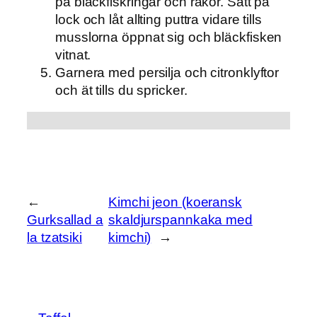
på bläckfiskringar och räkor. Sätt på
lock och låt allting puttra vidare tills
musslorna öppnat sig och bläckfisken
vitnat.
Garnera med persilja och citronklyftor
och ät tills du spricker.
←
Kimchi jeon (koeransk
Gurksallad a
skaldjurspannkaka med
la tzatsiki
kimchi)
→