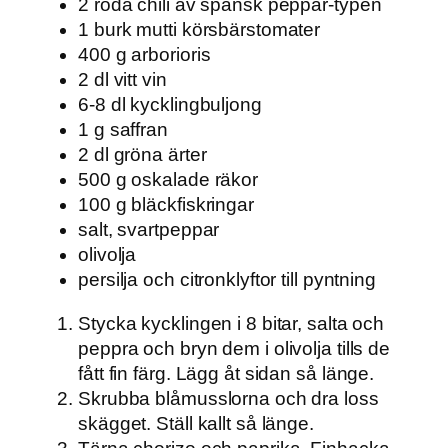
2 röda chili av spansk peppar-typen
1 burk mutti körsbärstomater
400 g arborioris
2 dl vitt vin
6-8 dl kycklingbuljong
1 g saffran
2 dl gröna ärter
500 g oskalade räkor
100 g bläckfiskringar
salt, svartpeppar
olivolja
persilja och citronklyftor till pyntning
Stycka kycklingen i 8 bitar, salta och
peppra och bryn dem i olivolja tills de
fått fin färg. Lägg åt sidan så länge.
Skrubba blåmusslorna och dra loss
skägget. Ställ kallt så länge.