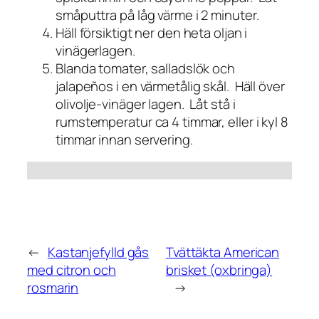
småputtra på låg värme i 2 minuter.
Häll försiktigt ner den heta oljan i
vinägerlagen.
Blanda tomater, salladslök och
jalapeños i en värmetålig skål. Häll över
olivolje-vinäger lagen. Låt stå i
rumstemperatur ca 4 timmar, eller i kyl 8
timmar innan servering.
←
Kastanjefylld gås
Tvättäkta American
med citron och
brisket (oxbringa)
rosmarin
→