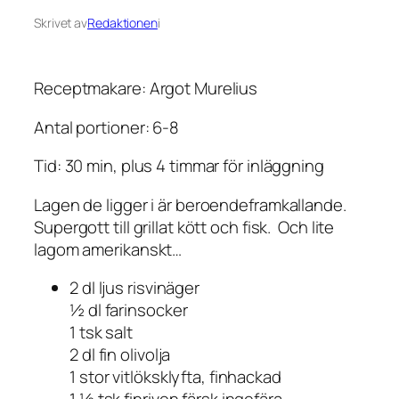
Skrivet av
Redaktionen
i
Receptmakare: Argot Murelius
Antal portioner: 6-8
Tid: 30 min, plus 4 timmar för inläggning
Lagen de ligger i är beroendeframkallande.
Supergott till grillat kött och fisk. Och lite
lagom amerikanskt…
2 dl ljus risvinäger
½ dl farinsocker
1 tsk salt
2 dl fin olivolja
1 stor vitlöksklyfta, finhackad