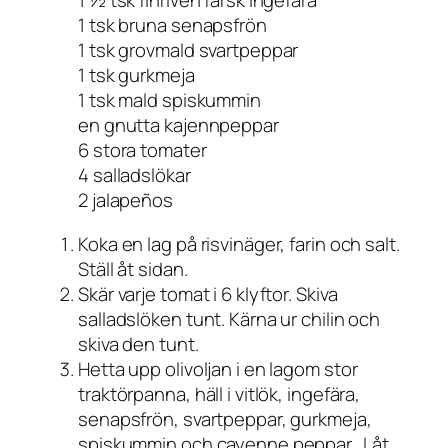
1 ½ tsk finriven färsk ingefära
1 tsk bruna senapsfrön
1 tsk grovmald svartpeppar
1 tsk gurkmeja
1 tsk mald spiskummin
en gnutta kajennpeppar
6 stora tomater
4 salladslökar
2 jalapeños
Koka en lag på risvinäger, farin och salt.
Ställ åt sidan.
Skär varje tomat i 6 klyftor. Skiva
salladslöken tunt. Kärna ur chilin och
skiva den tunt.
Hetta upp olivoljan i en lagom stor
traktörpanna, häll i vitlök, ingefära,
senapsfrön, svartpeppar, gurkmeja,
spiskummin och cayenne peppar. Låt