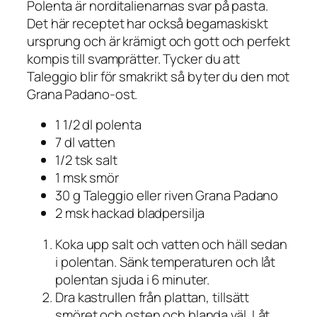
Polenta är norditalienarnas svar på pasta.
Det här receptet har också begamaskiskt
ursprung och är krämigt och gott och perfekt
kompis till svamprätter. Tycker du att
Taleggio blir för smakrikt så byter du den mot
Grana Padano-ost.
1 1/2 dl polenta
7 dl vatten
1/2 tsk salt
1 msk smör
30 g Taleggio
eller
riven Grana Padano
2 msk hackad bladpersilja
Koka upp salt och vatten och häll sedan
i polentan. Sänk temperaturen och låt
polentan sjuda i 6 minuter.
Dra kastrullen från plattan, tillsätt
smöret och osten och blanda väl. Låt