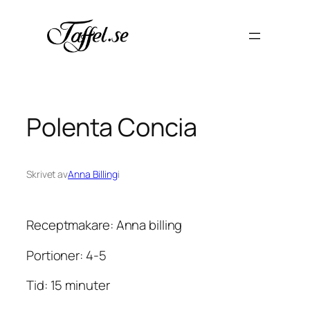
Hoppa
till
innehåll
Polenta Concia
Skrivet av
Anna Billing
i
Receptmakare: Anna billing
Portioner: 4-5
Tid: 15 minuter