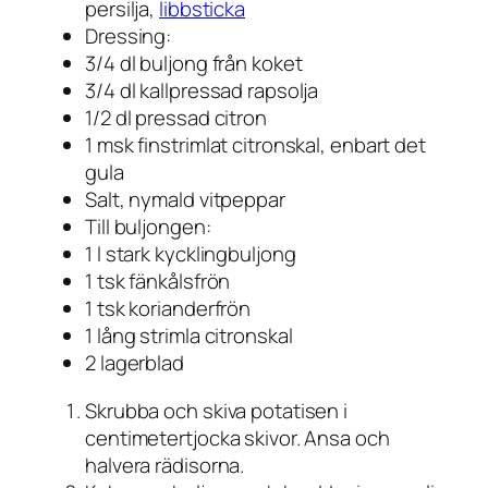
persilja,
libbsticka
Dressing:
3/4 dl buljong från koket
3/4 dl kallpressad rapsolja
1/2 dl pressad citron
1 msk finstrimlat citronskal, enbart det
gula
Salt, nymald vitpeppar
Till buljongen:
1 l stark kycklingbuljong
1 tsk fänkålsfrön
1 tsk korianderfrön
1 lång strimla citronskal
2 lagerblad
Skrubba och skiva potatisen i
centimetertjocka skivor. Ansa och
halvera rädisorna.