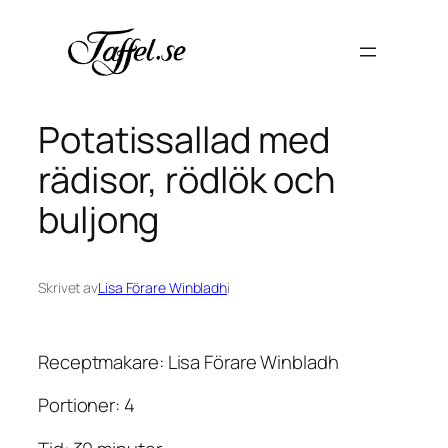
Hoppa
till
innehåll
Potatissallad med
rädisor, rödlök och
buljong
Skrivet av
Lisa Förare Winbladh
i
Receptmakare: Lisa Förare Winbladh
Portioner: 4