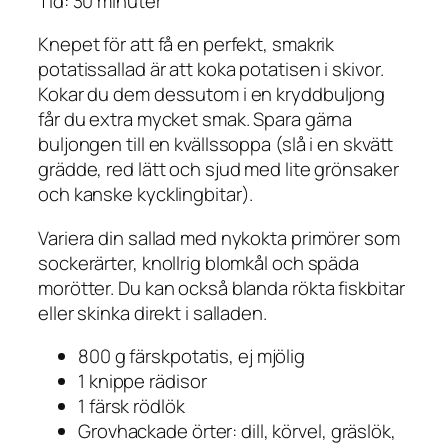
Tid: 30 minuter
Knepet för att få en perfekt, smakrik
potatissallad är att koka potatisen i skivor.
Kokar du dem dessutom i en kryddbuljong
får du extra mycket smak. Spara gärna
buljongen till en kvällssoppa (slå i en skvätt
grädde, red lätt och sjud med lite grönsaker
och kanske kycklingbitar).
Variera din sallad med nykokta primörer som
sockerärter, knollrig blomkål och späda
morötter. Du kan också blanda rökta fiskbitar
eller skinka direkt i salladen.
800 g färskpotatis, ej mjölig
1 knippe rädisor
1 färsk rödlök
Grovhackade örter: dill, körvel, gräslök,