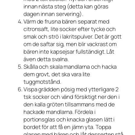
innan nästa steg (detta kan göras
dagen innan servering).
Värm de frusna bären separat med
citronsaft, lite socker efter tycke och
smak och strö i lakritspulver. Det är gott
om de saftar sig, men blir vackrast om
bären inte kapsejsar fullständigt. Låt
även detta svalna.
Skålla och skala mandlarna och hacka
dem grovt, det ska vara lite
tuggmotstånd.
Vispa grädden pösig med ytterligare 2
tsk socker och vänd försiktigt ner den i
den kalla gröten tillsammans med de
hackade mandlarna. Fördela i
portionsglas och knacka glasen lätt i
bordet för att få en jämn yta. Toppa
glasen med bären och låt desserten stå