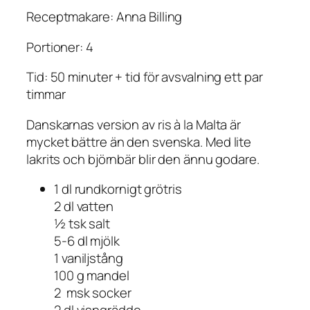
Receptmakare: Anna Billing
Portioner: 4
Tid: 50 minuter + tid för avsvalning ett par
timmar
Danskarnas version av ris à la Malta är
mycket bättre än den svenska. Med lite
lakrits och björnbär blir den ännu godare.
1 dl rundkornigt grötris
2 dl vatten
½ tsk salt
5-6 dl mjölk
1 vaniljstång
100 g mandel
2 msk socker