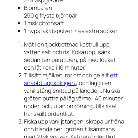
2 dl vispgrädde
Björnbären:
250 g frysta björnbär
1 msk citronsaft
1 nypa lakritspulver + ev extra socker
Mät i en tjockbottnad kastrull upp
vatten salt och ris. Koka upp, sänk
sedan temperaturen, på med locket
och låt koka i 10 minuter.
Tillsätt mjölken, rör om och ge allt
ett
snabbt uppkok igen
, och lägg i en
vaniljstång snittad på längden. Nu ska
gröten puttra på låg värme i 40 minuter
under lock, utan omrörning, tills riset
har svällt ordentligt.
Fiska upp vaniljstången, skrapa ur fröna
och blanda ner i gröten tillsammans
med 2 tsk socker. Kyl den ordentligt