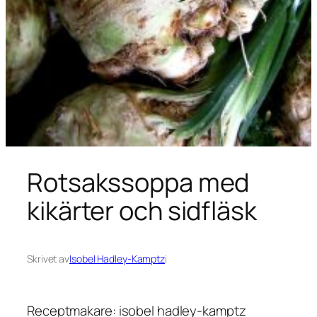
Rotsakssoppa med
kikärter och sidfläsk
Skrivet av
Isobel Hadley-Kamptz
i
Receptmakare: isobel hadley-kamptz