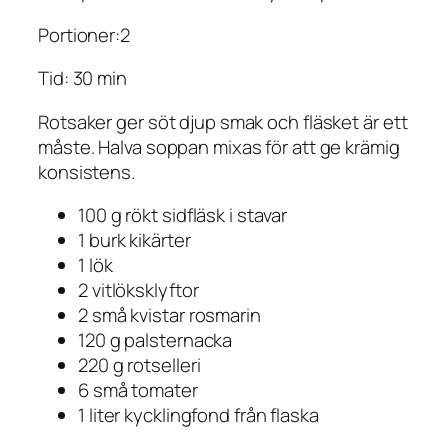
Portioner:2
Tid: 30 min
Rotsaker ger söt djup smak och fläsket är ett
måste. Halva soppan mixas för att ge krämig
konsistens.
100 g rökt sidfläsk i stavar
1 burk kikärter
1 lök
2 vitlöksklyftor
2 små kvistar rosmarin
120 g palsternacka
220 g rotselleri
6 små tomater
1 liter kycklingfond från flaska