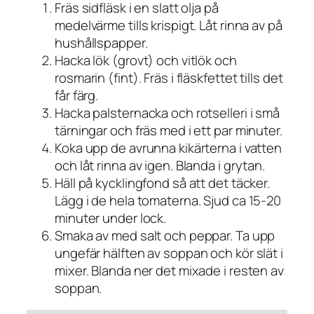
Fräs sidfläsk i en slatt olja på
medelvärme tills krispigt. Låt rinna av på
hushållspapper.
Hacka lök (grovt) och vitlök och
rosmarin (fint). Fräs i fläskfettet tills det
får färg.
Hacka palsternacka och rotselleri i små
tärningar och fräs med i ett par minuter.
Koka upp de avrunna kikärterna i vatten
och låt rinna av igen. Blanda i grytan.
Häll på kycklingfond så att det täcker.
Lägg i de hela tomaterna. Sjud ca 15-20
minuter under lock.
Smaka av med salt och peppar. Ta upp
ungefär hälften av soppan och kör slät i
mixer. Blanda ner det mixade i resten av
soppan.