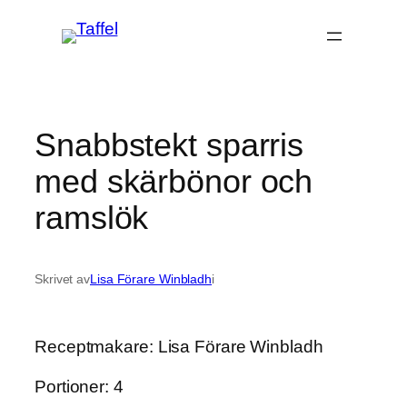
Hoppa
till
innehåll
Snabbstekt sparris
med skärbönor och
ramslök
Skrivet av
Lisa Förare Winbladh
i
Receptmakare: Lisa Förare Winbladh
Portioner: 4