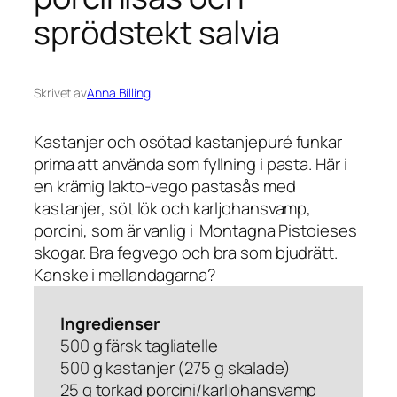
sprödstekt salvia
Skrivet av
Anna Billing
i
Kastanjer och osötad kastanjepuré funkar
prima att använda som fyllning i pasta. Här i
en krämig lakto-vego pastasås med
kastanjer, söt lök och karljohansvamp,
porcini, som är vanlig i Montagna Pistoieses
skogar. Bra fegvego och bra som bjudrätt.
Kanske i mellandagarna?
Ingredienser
500 g färsk tagliatelle
500 g kastanjer (275 g skalade)
25 g torkad porcini/karljohansvamp