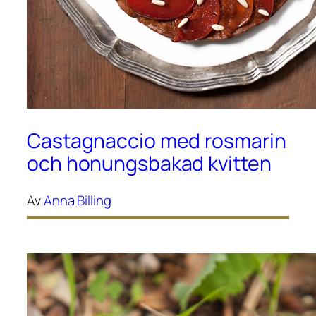
Castagnaccio med rosmarin
och honungsbakad kvitten
Av
Anna Billing