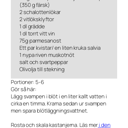
(350 g färsk)
2 schalottenlökar
2 vitlöksklyftor
1 dl grädde
1 dl torrt vitt vin
75g parmesanost
Ett par kvistar/ en liten kruka salvia
1 nypa riven muskotnöt
salt och svartpeppar
Olivolja till stekning
Portioner: 5-6
Gör så här:
Lägg svampen i blöt i en liter kallt vatten i
cirka en timma. Krama sedan ur svampen
men spara blötläggningsvattnet.
Rosta och skala kastanjerna. Läs mer
i den