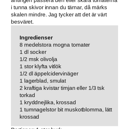
antingen passera den eller skära tomaterna
i tunna skivor innan du tärnar, då märks
skalen mindre. Jag tycker att det är värt
besväret.
Ingredienser
8 medelstora mogna tomater
1 dl socker
1/2 msk olivolja
1 stor klyfta vitlök
1/2 dl äppelcidervinäger
1 lagerblad, smulat
2 kraftiga kvistar timjan eller 1/3 tsk
torkad
1 kryddnejlika, krossad
1 tumnagelstor bit muskotblomma, lätt
krossad