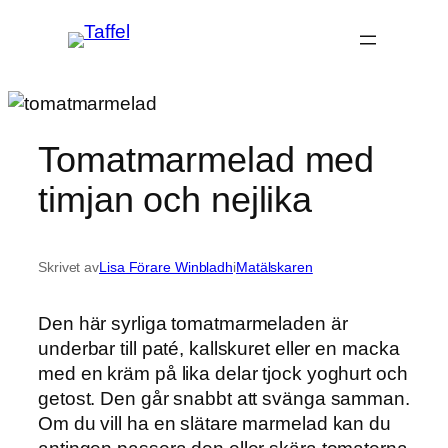
Hoppa
till
innehåll
Tomatmarmelad med
timjan och nejlika
Skrivet av
Lisa Förare Winbladh
i
Matälskaren
Den här syrliga tomatmarmeladen är
underbar till paté, kallskuret eller en macka
med en kräm på lika delar tjock yoghurt och
getost. Den går snabbt att svänga samman.
Om du vill ha en slätare marmelad kan du