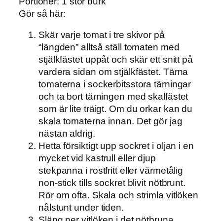
Portioner: 1 stor burk
Gör så här:
Skär varje tomat i tre skivor på
“längden” alltså ställ tomaten med
stjälkfästet uppåt och skär ett snitt på
vardera sidan om stjälkfästet. Tärna
tomaterna i sockerbitsstora tärningar
och ta bort tärningen med skalfästet
som är lite träigt. Om du orkar kan du
skala tomaterna innan. Det gör jag
nästan aldrig.
Hetta försiktigt upp sockret i oljan i en
mycket vid kastrull eller djup
stekpanna i rostfritt eller värmetålig
non-stick tills sockret blivit nötbrunt.
Rör om ofta. Skala och strimla vitlöken
nålstunt under tiden.
Släng ner vitlöken i det nötbruna