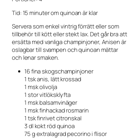
Tid: 15 minuter om quinoan är klar
Servera som enkel vintrig förrätt eller som
tillbehör till kött eller stekt lax. Det går bra att
ersätta med vanliga champinjoner, Anisen är
oslagbar till svampen och quinoan mättar
och lenar smaken.
16 fina skogschampinjoner
1 tsk anis, lätt krossad
1 msk olivolja
1 stor vitlöksklyfta
1 msk balsamvinäger
1 msk finhackad rosmarin
1 tsk finrivet citronskal
3 dl kokt röd quinoa
75 g extralagrad pecorino i flisor