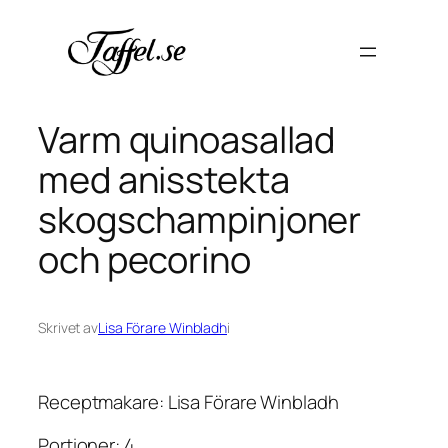
Hoppa
till
innehåll
Varm quinoasallad
med anisstekta
skogschampinjoner
och pecorino
Skrivet av
Lisa Förare Winbladh
i
Receptmakare: Lisa Förare Winbladh
Portioner: 4