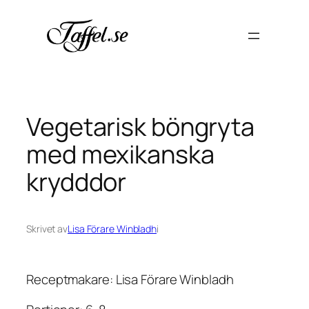
Hoppa
till
innehåll
Vegetarisk böngryta
med mexikanska
krydddor
Skrivet av
Lisa Förare Winbladh
i
Receptmakare: Lisa Förare Winbladh