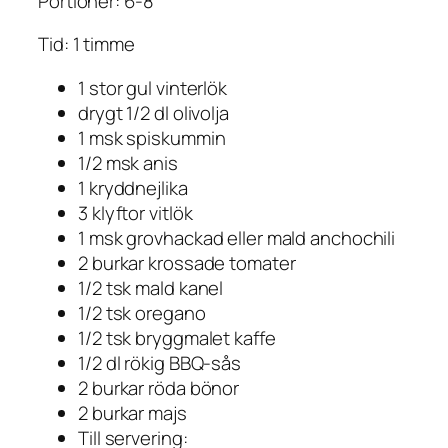
Portioner: 6-8
Tid: 1 timme
1 stor gul vinterlök
drygt 1/2 dl olivolja
1 msk spiskummin
1/2 msk anis
1 kryddnejlika
3 klyftor vitlök
1 msk grovhackad eller mald anchochili
2 burkar krossade tomater
1/2 tsk mald kanel
1/2 tsk oregano
1/2 tsk bryggmalet kaffe
1/2 dl rökig BBQ-sås
2 burkar röda bönor
2 burkar majs
Till servering: